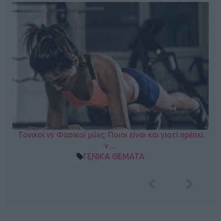
Τονικοί vs Φασικοί μύες: Ποιοι είναι και γιατί πρέπει
ν…
ΓΕΝΙΚΑ ΘΕΜΑΤΑ