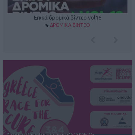
Επικά δρομικά βίντεο vol18
ΔΡΟΜΙΚΑ ΒΙΝΤΕΟ
12ος TUI Rhodes Marathon: Άνοιγμα ε…