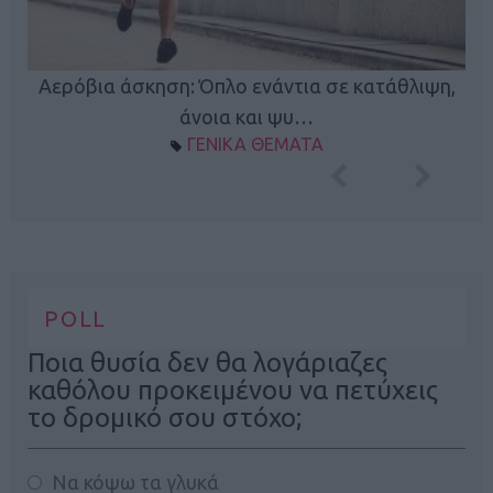
Κ
Αερόβια άσκηση: Όπλο ενάντια σε κατάθλιψη,
φή
άνοια και ψυ…
ΓΕΝΙΚΑ ΘΕΜΑΤΑ
POLL
Ποια θυσία δεν θα λογάριαζες
καθόλου προκειμένου να πετύχεις
το δρομικό σου στόχο;
Να κόψω τα γλυκά