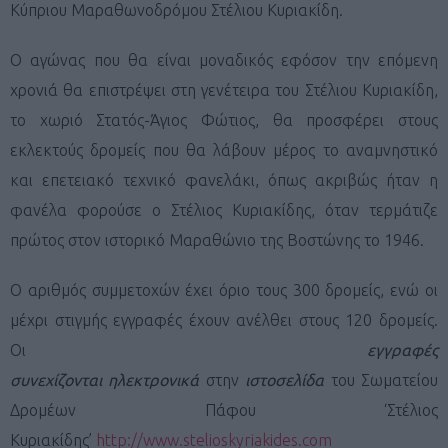
Κύπριου Μαραθωνοδρόμου Στέλιου Κυριακίδη.
Ο αγώνας που θα είναι μοναδικός εφόσον την επόμενη
χρονιά θα επιστρέψει στη γενέτειρα του Στέλιου Κυριακίδη,
το χωριό Στατός-Άγιος Φώτιος, θα προσφέρει στους
εκλεκτούς δρομείς που θα λάβουν μέρος το αναμνηστικό
και επετειακό τεχνικό φανελάκι, όπως ακριβώς ήταν η
φανέλα φορούσε ο Στέλιος Κυριακίδης, όταν τερμάτιζε
πρώτος στον ιστορικό Μαραθώνιο της Βοστώνης το 1946.
Ο αριθμός συμμετοχών έχει όριο τους 300 δρομείς, ενώ οι
μέχρι στιγμής εγγραφές έχουν ανέλθει στους 120 δρομείς.
Οι
εγγραφές
συνεχίζονται
ηλεκτρονικά
στην
ιστοσελίδα
του Σωματείου
Δρομέων Πάφου ‘Στέλιος
Κυριακίδης’
http://www.stelioskyriakides.com