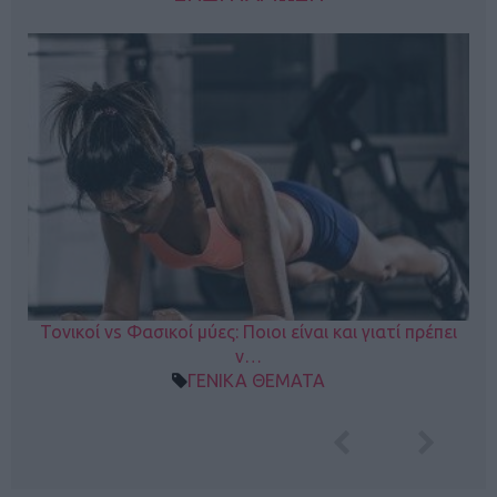
Τονικοί vs Φασικοί μύες: Ποιοι είναι και γιατί πρέπει
ν…
ΓΕΝΙΚΑ ΘΕΜΑΤΑ