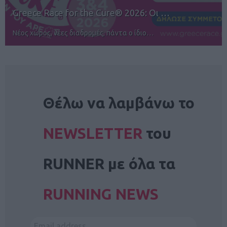
12ος TUI Rhodes Marathon: Άνοιγμα ε…
Αγώνες για όλους στην Ρόδο
NEWSLETTER
Θέλω να λαμβάνω το
NEWSLETTER
του
RUNNER με όλα τα
RUNNING NEWS