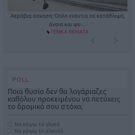
Κ
Αερόβια άσκηση: Όπλο ενάντια σε κατάθλιψη,
φή
άνοια και ψυ…
ΓΕΝΙΚΑ ΘΕΜΑΤΑ
POLL
Ποια θυσία δεν θα λογάριαζες
καθόλου προκειμένου να πετύχεις
το δρομικό σου στόχο;
Να κόψω τα γλυκά
Να κόψω το αλκοόλ