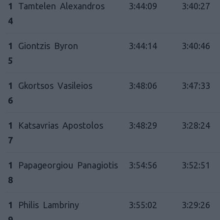
1
Tamtelen Alexandros
3:44:09
3:40:27
4
1
Giontzis Byron
3:44:14
3:40:46
5
1
Gkortsos Vasileios
3:48:06
3:47:33
6
1
Katsavrias Apostolos
3:48:29
3:28:24
7
1
Papageorgiou Panagiotis
3:54:56
3:52:51
8
1
Philis Lambriny
3:55:02
3:29:26
9