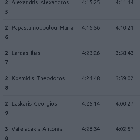
2
Alexandris Alexandros
4:15:25
4:11:14
5
2
Papastamopoulou Maria
4:16:56
4:10:21
6
2
Lardas Ilias
4:23:26
3:58:43
7
2
Kosmidis Theodoros
4:24:48
3:59:02
8
2
Laskaris Georgios
4:25:14
4:00:27
9
3
Vafeiadakis Antonis
4:26:34
4:02:57
0