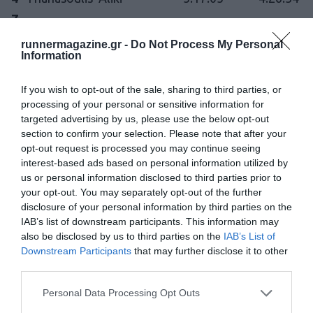
7
runnermagazine.gr -
Do Not Process My Personal
4
Kopoukis Theodoros
5:17:13
4:53:30
Information
8
If you wish to opt-out of the sale, sharing to third parties, or
processing of your personal or sensitive information for
4
Vasilopoulos Ioannis
5:22:02
4:29:15
targeted advertising by us, please use the below opt-out
9
section to confirm your selection. Please note that after your
opt-out request is processed you may continue seeing
interest-based ads based on personal information utilized by
5
Papageorgiou Vasileios
5:23:34
4:55:52
us or personal information disclosed to third parties prior to
0
your opt-out. You may separately opt-out of the further
disclosure of your personal information by third parties on the
IAB’s list of downstream participants. This information may
5
Boulovanas Charalambos
5:23:35
4:55:52
also be disclosed by us to third parties on the
IAB’s List of
1
Downstream Participants
that may further disclose it to other
third parties.
5
Stefanidis Nikolaos
5:27:04
4:40:56
Personal Data Processing Opt Outs
2