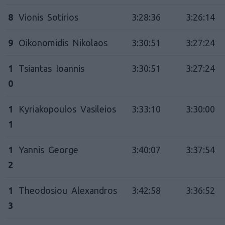
8
Vionis Sotirios
3:28:36
3:26:14
9
Oikonomidis Nikolaos
3:30:51
3:27:24
1
Tsiantas Ioannis
3:30:51
3:27:24
0
1
Kyriakopoulos Vasileios
3:33:10
3:30:00
1
1
Yannis George
3:40:07
3:37:54
2
1
Theodosiou Alexandros
3:42:58
3:36:52
3