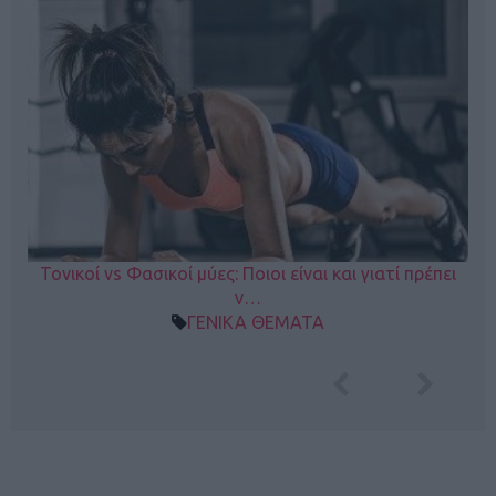
Τονικοί vs Φασικοί μύες: Ποιοι είναι και γιατί πρέπει
ν…
ΓΕΝΙΚΑ ΘΕΜΑΤΑ