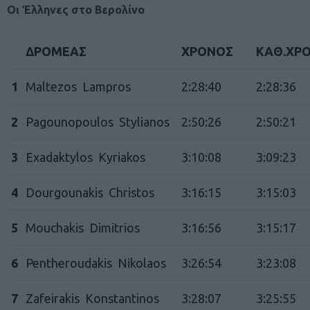
Οι Έλληνες στο Βερολίνο
ΔΡΟΜΕΑΣ
ΧΡΟΝΟΣ
ΚΑΘ.ΧΡ
1
Maltezos Lampros
2:28:40
2:28:36
2
Pagounopoulos Stylianos
2:50:26
2:50:21
3
Exadaktylos Kyriakos
3:10:08
3:09:23
4
Dourgounakis Christos
3:16:15
3:15:03
5
Mouchakis Dimitrios
3:16:56
3:15:17
6
Pentheroudakis Nikolaos
3:26:54
3:23:08
7
Zafeirakis Konstantinos
3:28:07
3:25:55