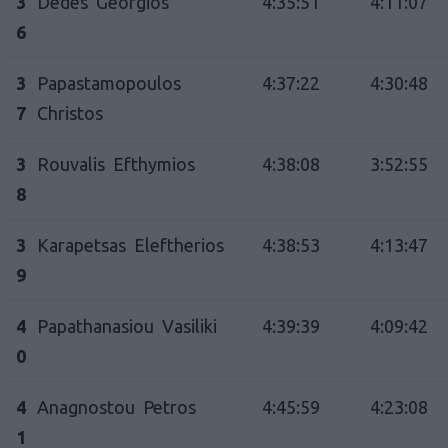
3
Dedes Georgios
4:35:51
4:11:07
6
3
Papastamopoulos
4:37:22
4:30:48
7
Christos
3
Rouvalis Efthymios
4:38:08
3:52:55
8
3
Karapetsas Eleftherios
4:38:53
4:13:47
9
4
Papathanasiou Vasiliki
4:39:39
4:09:42
0
4
Anagnostou Petros
4:45:59
4:23:08
1