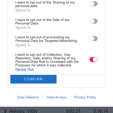
I want to opt-out of the Sharing of my
personal data.
5
Kontostoli Despina
5:30:09
5:27:25
Opted In
3
I want to opt-out of the Sale of my
Personal Data.
Opted In
5
Moschonas Evangelos
5:31:19
4:38:58
4
I want to opt-out of processing my
Personal Data for Targeted Advertising.
Opted In
5
Fakoudis Michail
5:38:00
4:49:40
I want to opt-out of Collection, Use,
5
Retention, Sale, and/or Sharing of my
Personal Data that Is Unrelated with the
Purposes for which it was collected.
Opted Out
5
Koroniotis Sotiris
5:40:15
4:51:30
6
CONFIRM
5
Balaki Eva
5:45:54
4:55:27
Data Deletion
Data Access
Privacy Policy
7
5
Alexiou Vicky
6:02:31
5:16:14