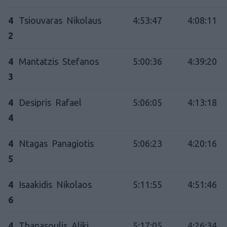
4
Tsiouvaras Nikolaus
4:53:47
4:08:11
2
4
Mantatzis Stefanos
5:00:36
4:39:20
3
4
Desipris Rafael
5:06:05
4:13:18
4
4
Ntagas Panagiotis
5:06:23
4:20:16
5
4
Isaakidis Nikolaos
5:11:55
4:51:46
6
4
Thanasoulis Aliki
5:17:05
4:26:34