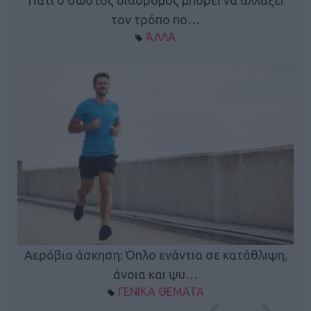
τον τρόπο πο…
ΆΛΛΑ
Κ
Αερόβια άσκηση: Όπλο ενάντια σε κατάθλιψη,
φή
άνοια και ψυ…
ΓΕΝΙΚΑ ΘΕΜΑΤΑ