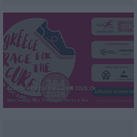
12ος TUI Rhodes Marathon: Άνοιγμα ε…
Αγώνες για όλους στην Ρόδο
NEWSLETTER