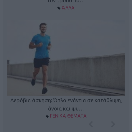
τον τρόπο πο…
ΆΛΛΑ
Κ
Αερόβια άσκηση: Όπλο ενάντια σε κατάθλιψη,
φή
άνοια και ψυ…
ΓΕΝΙΚΑ ΘΕΜΑΤΑ