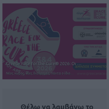
12ος TUI Rhodes Marathon: Άνοιγμα ε…
Αγώνες για όλους στην Ρόδο
NEWSLETTER
Θέλω να λαμβάνω το