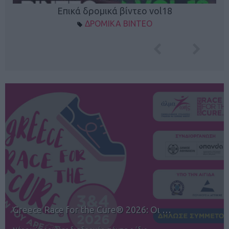
Επικά δρομικά βίντεο vol18
ΔΡΟΜΙΚΑ ΒΙΝΤΕΟ
12ος TUI Rhodes Marathon: Άνοιγμα ε…