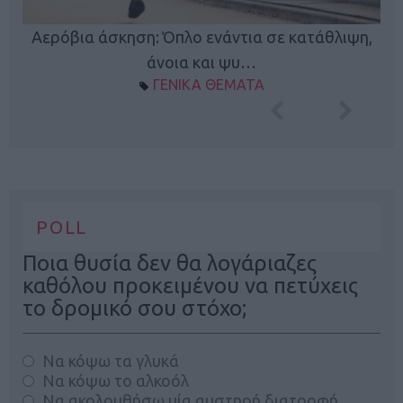
Κ
Αερόβια άσκηση: Όπλο ενάντια σε κατάθλιψη,
φή
άνοια και ψυ…
ΓΕΝΙΚΑ ΘΕΜΑΤΑ
POLL
Ποια θυσία δεν θα λογάριαζες
καθόλου προκειμένου να πετύχεις
το δρομικό σου στόχο;
Να κόψω τα γλυκά
Να κόψω το αλκοόλ
Να ακολουθήσω μία αυστηρή διατροφή