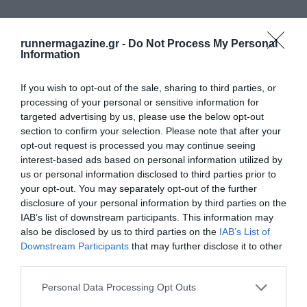
Μάθετε πρώτοι όλα τα νέα για το τρέξιμο στην Ελλάδα
runnermagazine.gr -
Do Not Process My Personal
και τον κόσμο στο
GoogleNews του Runnermagazine
.
Information
Ακολουθήστε το
Runnermagazine
σε
Instagram
,
If you wish to opt-out of the sale, sharing to third parties, or
Facebook
και
Twitter
.
processing of your personal or sensitive information for
targeted advertising by us, please use the below opt-out
section to confirm your selection. Please note that after your
opt-out request is processed you may continue seeing
interest-based ads based on personal information utilized by
us or personal information disclosed to third parties prior to
your opt-out. You may separately opt-out of the further
disclosure of your personal information by third parties on the
IAB’s list of downstream participants. This information may
also be disclosed by us to third parties on the
IAB’s List of
Downstream Participants
that may further disclose it to other
third parties.
Personal Data Processing Opt Outs