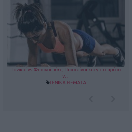
Τονικοί vs Φασικοί μύες: Ποιοι είναι και γιατί πρέπει
ν…
ΓΕΝΙΚΑ ΘΕΜΑΤΑ