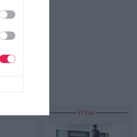
ρά την Ντάφνι
ώτο φίνις στα
ΥΓΕΙΑ