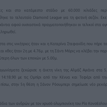
λες και στο κατάμεστο στάδιο με 60.000 χιλιάδες περ
θηκε το τελευταίο Diamond League για τη φετινή σεζόν. Εκ
μάντια αφού ουσιαστικά πραγματοποιήθηκαν οι τελικοί στα α
κληρωθεί.
τα στις νικήτριες ήταν και η Κατερίνα Στεφανίδη που πήρε το
και χθες ήταν 2η με 4.76μ. με τη Σάντι Μόρις να κλέβει την π
λύτερη όλων των εποχών με 5.00μ.
αγωνίσματα ξεχώρισε η άνετη νίκη της Αλμάζ Αγιάνα στα 5.
14:18.90 με τις Ομπίρι από την Κένυα και Τεφέρι από την
ιο πίσω, στην 5η θέση η Σάνον Ρόουμπερι σημείωσε νέο ρεκό
όδια των ανδρών με τον χρυσό ολυμπιονίκη του Ρίο Κονσέσλου