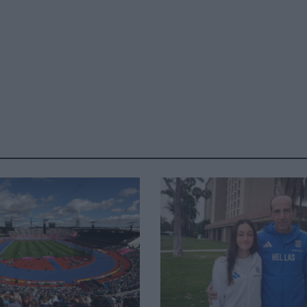
Καφές κα
ΓΕΝΙΚ
New Year Resol
στην κορυφή