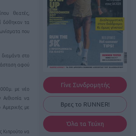
ίπου θεατές,
εί δόθηκαν τα
γωνίσματα που
 διαμάντι στο
αράσταση αφού
Γίνε Συνδρομητής
000μ. με νέο
 Αιθιοπία να
Βρες το RUNNER!
ρ Αμερικής με
Όλα τα Τεύχη
ς Κιπρούτο να