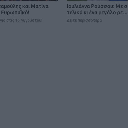
ΓΕΝΙΚ
ταμούλης και Ματίνα
Iουλιάννα Ρούσσου: Με σ
 Ευρωπαϊκό!
τελικό κι ένα μεγάλο ρε…
ιο στις 16 Αυγούστου!
Δείτε περισσότερα