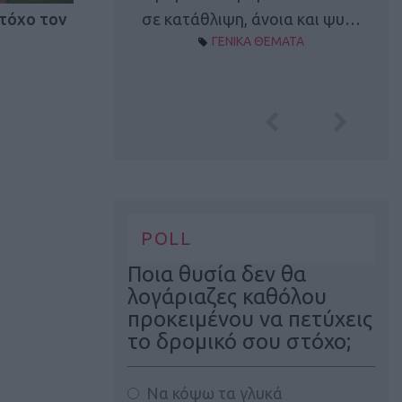
Α ΘΕΜΑΤΑ
σε κατάθλιψη, άνοια και ψυ…
τόχο τον
ΓΕΝΙΚΑ ΘΕΜΑΤΑ
POLL
Ποια θυσία δεν θα
λογάριαζες καθόλου
προκειμένου να πετύχεις
το δρομικό σου στόχο;
Να κόψω τα γλυκά