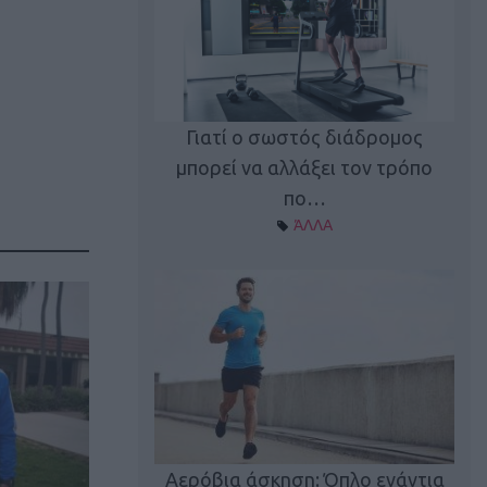
Γιατί ο σωστός διάδρομος
ι καφεΐνη
Τ
μπορεί να αλλάξει τον τρόπο
Α ΘΕΜΑΤΑ
πο…
ΆΛΛΑ
utions: Η άσκηση
Κα
 για το 2026!
Αερόβια άσκηση: Όπλο ενάντια