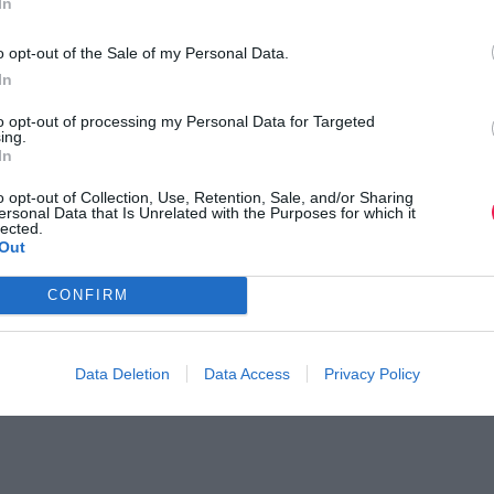
In
μίτινγκ στα 100μ. με 10.72 κερδίζοντας για μία ακόμα φο
0.40 και ο Τζαμαϊκανός Τζούλιαν Φόρτε που επικράτησε στο φ
o opt-out of the Sale of my Personal Data.
In
to opt-out of processing my Personal Data for Targeted
ing.
ι τον κόσμο στο
GoogleNews του Runnermagazine
.
In
ook
και
Twitter
.
o opt-out of Collection, Use, Retention, Sale, and/or Sharing
ersonal Data that Is Unrelated with the Purposes for which it
lected.
Out
CONFIRM
Data Deletion
Data Access
Privacy Policy