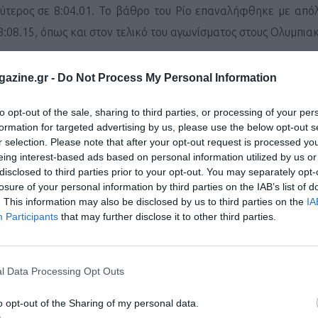
δεύτερος σε 8:04.01. Το βάθρο του Ρίο επαναλήφθηκε με από
8:08.15, όπως και στον τελικό του αγωνίσματος στους Ολυμπια
azine.gr -
Do Not Process My Personal Information
ων ανδρών έγινε μία πολύ ωραία κούρσα με τον νικητή να κρίνε
νεαρός Κενυάτης Τίμοθι Τσέρουγιοτ σε 3:31.34 με τους Ιγκουιν
to opt-out of the sale, sharing to third parties, or processing of your per
. Το διαμάντι βέβαια πήγε στον Κίπροπ που έτρεξε “επαγγε
formation for targeted advertising by us, please use the below opt-out s
r selection. Please note that after your opt-out request is processed y
λίσει. Ο 2ος στους Ολυμπιακούς Ταουφίκ Μακλουφί ήταν 4ο
eing interest-based ads based on personal information utilized by us or
τομικό ρεκόρ ήταν ο πρόσφατος πρωταθλητής Ευ
disclosed to third parties prior to your opt-out. You may separately opt-
losure of your personal information by third parties on the IAB’s list of
εν.
. This information may also be disclosed by us to third parties on the
IA
Participants
that may further disclose it to other third parties.
δισε ο Άνταμ Γκζγκοτ στα 800μ. με 1:44.36 και ήταν πρώτο
αίρνοντας μία εκδίκηση για την αποτυχημένη του παρουσία 
τείχαν όλοι οι κορυφαίοι δρομείς πλην του χρυσού Ολυμπιο
l Data Processing Opt Outs
 τρίτος ο Βόσνιος Αμέλ Τούκα σε 1:44.54.
o opt-out of the Sharing of my personal data.