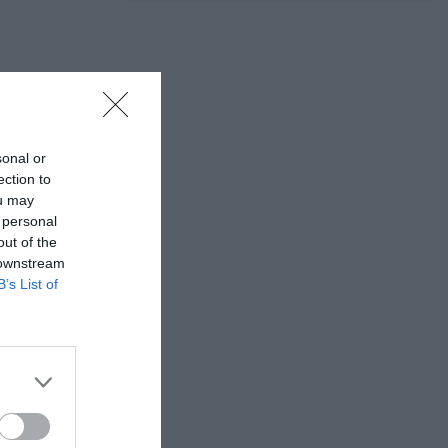
sonal or
ection to
ou may
 personal
out of the
 downstream
B’s List of