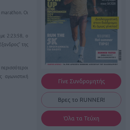
 marathon. Oι
ε 2:23:58, ο
έξανδρος” της
περισσότεροι
ς αγωνιστική
Γίνε Συνδρομητής
Βρες το RUNNER!
Όλα τα Τεύχη