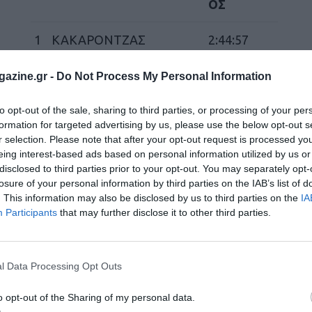
ΟΣ
1
ΚΑΚΑΡΟΝΤΖΑΣ
2:44:57
ΑΝΤΩΝΗΣ
azine.gr -
Do Not Process My Personal Information
2
ΠΕΓΙΟΣ
3:03:23
to opt-out of the sale, sharing to third parties, or processing of your per
ΤΡΙΑΝΤΑΦΥΛΛΟΣ
formation for targeted advertising by us, please use the below opt-out s
r selection. Please note that after your opt-out request is processed y
3
ΚΟΥΚΟΥΤΕΓΟΣ
3:08:55
eing interest-based ads based on personal information utilized by us or
disclosed to third parties prior to your opt-out. You may separately opt-
ΑΝΤΩΝΗΣ
losure of your personal information by third parties on the IAB’s list of
. This information may also be disclosed by us to third parties on the
IA
4
ΜΑΝΙΚΑΣ ΔΗΜΗΤΡΗΣ
3:13:40
Participants
that may further disclose it to other third parties.
5
ΣΤΟΓΙΑΝΝΗΣ ΣΑΚΗΣ
3:18:06
l Data Processing Opt Outs
6
ΣΙΔΗΡΟΠΟΥΛΟΣ ΣΑΒΒΑΣ
3:18:20
o opt-out of the Sharing of my personal data.