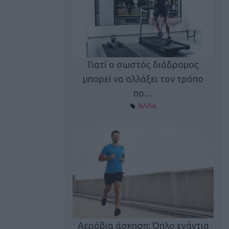
Γιατί ο σωστός διάδρομος
ι καφεΐνη
Τ
μπορεί να αλλάξει τον τρόπο
Α ΘΕΜΑΤΑ
πο…
ΆΛΛΑ
utions: Η άσκηση
Κα
 για το 2026!
Αερόβια άσκηση: Όπλο ενάντια