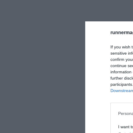
runnermag
If you wish 
sensitive in
confirm you
continue se
information 
further disc
participants
Downstream 
Persona
I want t