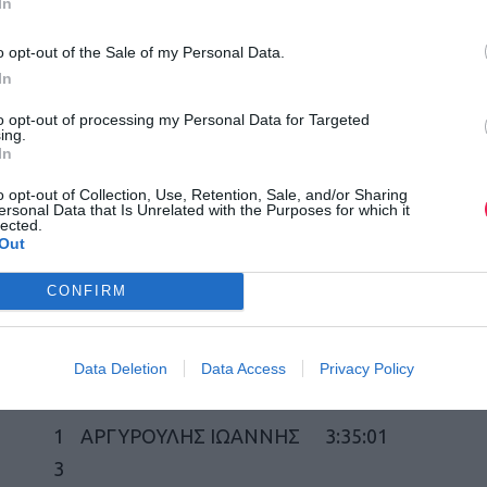
In
7
ΚΟΡΑΚΑΣ ΔΗΜΗΤΡΗΣ
3:19:32
o opt-out of the Sale of my Personal Data.
8
ΚΟΝΔΡΑΛΗΣ ΦΩΤΗΣ
3:21:33
In
9
ΔΕΛΗΓΙΑΝΝΙΔΗΣ ΝΙΚΟΣ
3:28:55
to opt-out of processing my Personal Data for Targeted
ing.
In
1
ΜΠΟΥΚΟΥΒΑΛΑΣ
3:31:20
o opt-out of Collection, Use, Retention, Sale, and/or Sharing
0
ΒΑΣΙΛΗΣ
ersonal Data that Is Unrelated with the Purposes for which it
lected.
Out
1
ΜΗΝΑΣ ΠΕΤΡΟΣ
3:32:47
1
CONFIRM
1
ΣΕΙΤΑΝΙΔΗΣ ΓΙΩΡΓΟΣ
3:34:53
Data Deletion
Data Access
Privacy Policy
2
1
ΑΡΓΥΡΟΥΛΗΣ ΙΩΑΝΝΗΣ
3:35:01
3