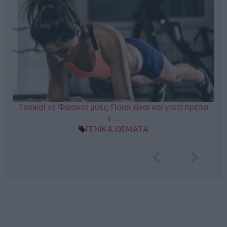
Τονικοί vs Φασικοί μύες: Ποιοι είναι και γιατί πρέπει
ν…
ΓΕΝΙΚΑ ΘΕΜΑΤΑ