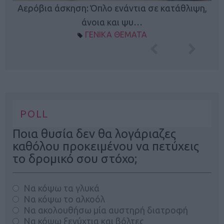
Κ
Αερόβια άσκηση: Όπλο ενάντια σε κατάθλιψη,
φή
άνοια και ψυ…
ΓΕΝΙΚΑ ΘΕΜΑΤΑ
POLL
Ποια θυσία δεν θα λογάριαζες
καθόλου προκειμένου να πετύχεις
το δρομικό σου στόχο;
Να κόψω τα γλυκά
Να κόψω το αλκοόλ
Να ακολουθήσω μία αυστηρή διατροφή
Να κόψω ξενύχτια και βόλτες