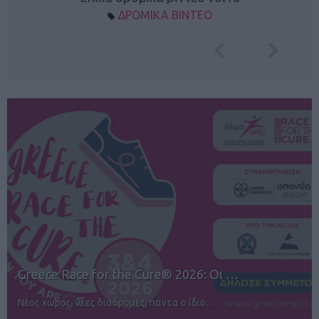
ΔΡΟΜΙΚΑ ΒΙΝΤΕΟ
12ος TUI Rhodes Marathon: Άνοιγμα ε…
Αγώνες για όλους στην Ρόδο