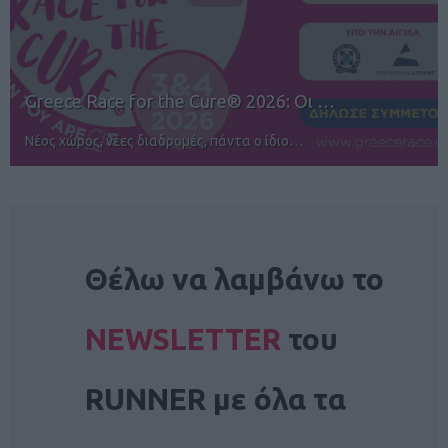
12ος TUI Rhodes Marathon: Άνοιγμα ε…
Αγώνες για όλους στην Ρόδο
NEWSLETTER
Θέλω να λαμβάνω το
NEWSLETTER
του
RUNNER με όλα τα