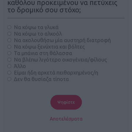
καθόλου προκειμένου να πετύχεις
το δρομικό σου στόχο;
Να κόψω τα γλυκά
Να κόψω το αλκοόλ
Να ακολουθήσω μία αυστηρή διατροφή
Να κόψω ξενύχτια και βόλτες
Τα μπάνια στη θάλασσα
Να βλέπω λιγότερο οικογένεια/φίλους
Άλλο
Είμαι ήδη αρκετά πειθαρχημένος/η
Δεν θα θυσίαζα τίποτα
Αποτελέσματα