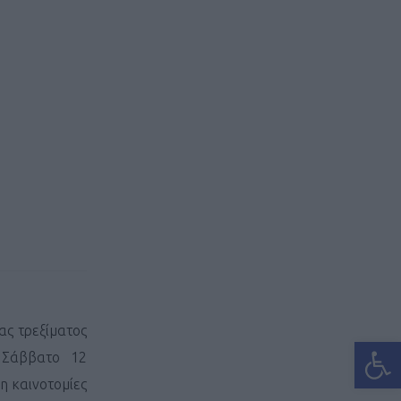
ας τρεξίματος
Ανοίξτε
 Σάββατο 12
η καινοτομίες