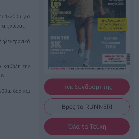
ι 4×200μ. για
 της χώρας.
ν ηλεκτρονικά
ώ καθόλη την
ων.
Γίνε Συνδρομητής
500μ. όσο και
Βρες το RUNNER!
Όλα τα Τεύχη