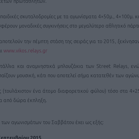
αρκετών πρωταθλητών.
 παιδικές σκυταλοδρομίες με τα αγωνίσματα 4×50μ., 4×100μ. κα
σφέρουν μοναδικές συγκινήσεις στο μεγαλύτερο αθλητικό πάρτι
αποτελούν την πέμπτη στάση της σειράς για το 2015, ξεκίνησα
αι
www.vikos.relays.gr
τάλλια και αναμνηστικά μπλουζάκια των Street Relays, εν
αίζουν μουσική, κάτι που αποτελεί σήμα κατατεθέν των αγών
τές (τουλάχιστον ένα άτομο διαφορετικού φύλου) τόσο στα 4×2
α από δώρα έκπληξη.
 των αγωνισμάτων του Σαββάτου έχει ως εξής:
Σεπτεμβρίου 2015