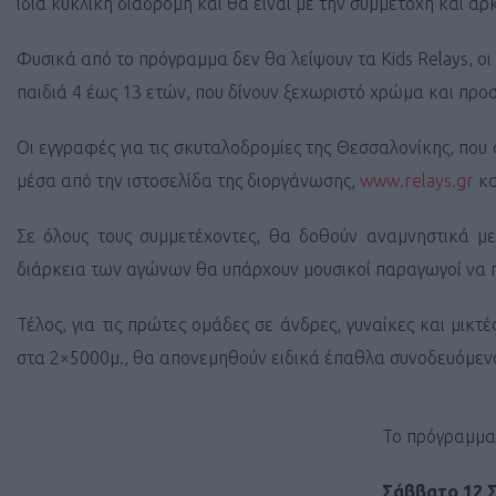
ίδια κυκλική διαδρομή και θα είναι με την συμμετοχή και 
Φυσικά από το πρόγραμμα δεν θα λείψουν τα Kids Relays, οι
παιδιά 4 έως 13 ετών, που δίνουν ξεχωριστό χρώμα και προ
Οι εγγραφές για τις σκυταλοδρομίες της Θεσσαλονίκης, που 
μέσα από την ιστοσελίδα της διοργάνωσης,
www.relays.gr
κ
Σε όλους τους συμμετέχοντες, θα δοθούν αναμνηστικά με
διάρκεια των αγώνων θα υπάρχουν μουσικοί παραγωγοί να π
Τέλος, για τις πρώτες ομάδες σε άνδρες, γυναίκες και μικ
στα 2×5000μ., θα απονεμηθούν ειδικά έπαθλα συνοδευόμεν
Το πρόγραμμα
Σάββατο 12 