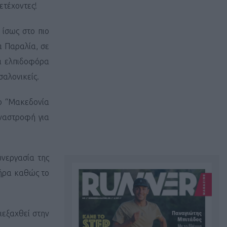
ετέχοντες!
 ίσως στο πιο
α Παραλία, σε
λά ελπιδοφόρα
σαλονικείς.
ίο “Μακεδονία
αναστροφή για
υνεργασία της
τήρα καθώς το
ιεξαχθεί στην