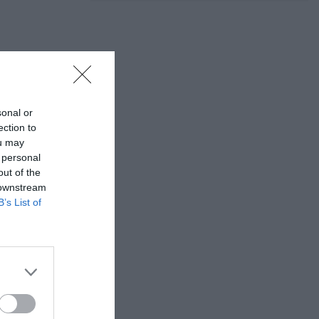
sonal or
ection to
ou may
 personal
out of the
 downstream
B’s List of