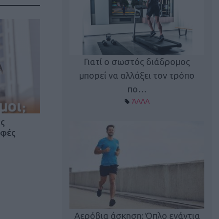
Γιατί ο σωστός διάδρομος
ι καφεΐνη
Τ
μπορεί να αλλάξει τον τρόπο
Α ΘΕΜΑΤΑ
πο…
ΆΛΛΑ
ος
αφές
utions: Η άσκηση
Κα
 για το 2026!
Αερόβια άσκηση: Όπλο ενάντια