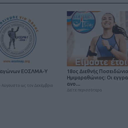
Καφές κα
ΓΕΝΙΚ
ι αγώνων ΕΟΣΛΜΑ-Υ
18oς Διεθνής Ποσειδώνι
Ημιμαραθώνιος: Οι εγγρ
ανο…
ό Αύγουστο ως τον Δεκέμβριο
Δείτε περισσότερα
New Year Resol
στην κορυφή