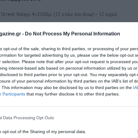
treet Relays 4×2500μ. (12 ετών και άνω) – 12 ευρώ
ids Relays 4×50μ. (4-5 ετών) – δωρεάν
azine.gr -
Do Not Process My Personal Information
ids Relays 4×100μ. (6-7, 8-9 ετών) – δωρεάν
to opt-out of the sale, sharing to third parties, or processing of your per
formation for targeted advertising by us, please use the below opt-out s
ids Relays 4×200μ. (10-11, 12-13 ετών) – δωρεάν
r selection. Please note that after your opt-out request is processed y
eing interest-based ads based on personal information utilized by us or
disclosed to third parties prior to your opt-out. You may separately opt-
10 ευρώ
losure of your personal information by third parties on the IAB’s list of
. This information may also be disclosed by us to third parties on the
IA
)
Participants
that may further disclose it to other third parties.
ι τον κόσμο στο
GoogleNews του Runnermagazine
.
l Data Processing Opt Outs
ook
και
Twitter
.
o opt-out of the Sharing of my personal data.