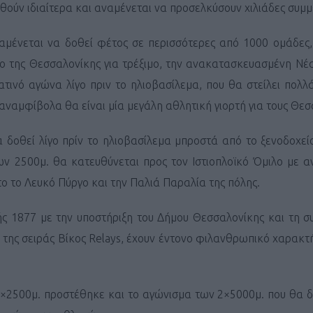
θούν ιδιαίτερα και αναμένεται να προσελκύσουν χιλιάδες συμμ
αμένεται να δοθεί φέτος σε περισσότερες από 1000 ομάδες,
ο της Θεσσαλονίκης για τρέξιμο, την ανακατασκευασμένη Νέ
τινό αγώνα λίγο πριν το ηλιοβασίλεμα, που θα στείλει πολ
αναμφίβολα θα είναι μία μεγάλη αθλητική γιορτή για τους Θεσ
 δοθεί λίγο πρίν το ηλιοβασίλεμα μπροστά από το ξενοδοχε
ων 2500μ. θα κατευθύνεται προς τον Ιστιοπλοϊκό Όμιλο με 
ο το Λευκό Πύργο και την Παλιά Παραλία της πόλης.
ς 1877 με την υποστήριξη του Δήμου Θεσσαλονίκης και τη σ
ς της σειράς Βίκος Relays, έχουν έντονο φιλανθρωπικό χαρακ
4×2500μ. προστέθηκε και το αγώνισμα των 2×5000μ. που θα δ