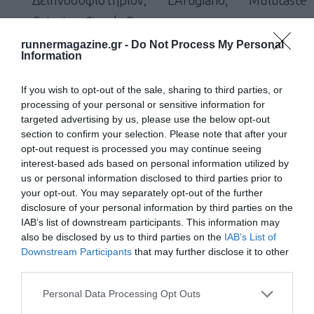
Catering, Simply Burgers
Τον Υποστηρικτή Προγράμματος Σαββάτου:
runnermagazine.gr -
Do Not Process My Personal
Information
Ελληνική Ποδοσφαιρική Ομοσπονδία (ΕΠΟ)
Την Εθελοντική Διασωστική Ομάδα Κρίσεων
If you wish to opt-out of the sale, sharing to third parties, or
Τους Δωροθέτες μας: Αλατοσπήλαιο
processing of your personal or sensitive information for
targeted advertising by us, please use the below opt-out
Γλυφάδας,Αττικό Ζωολογικό Πάρκο, ΔΗΩ
section to confirm your selection. Please note that after your
Guesthouses, Ψωμί & Αλάτι|Γιάννης Λουκάκος,
opt-out request is processed you may continue seeing
interest-based ads based on personal information utilized by
Active Sundays, Aegean Airlines, Alio|Γιάννης
us or personal information disclosed to third parties prior to
Λουκάκος, ANEK LINES & SUPERFAST FERRIES,
your opt-out. You may separately opt-out of the further
disclosure of your personal information by third parties on the
Ayama Yoga House, B-earth, Blue Star Ferries,
IAB’s list of downstream participants. This information may
boxpharmacy.gr, Breeze, Cocoon Urban Spa,
also be disclosed by us to third parties on the
IAB’s List of
Cookoovaya, Coral Hotel, Couleur Locale, Dalon,
Downstream Participants
that may further disclose it to other
third parties.
Dardiza Boutique Hotel, Elatos Resort & Health
Club Παρνασσός, ELLINAIR MOUZENIDIS
Personal Data Processing Opt Outs