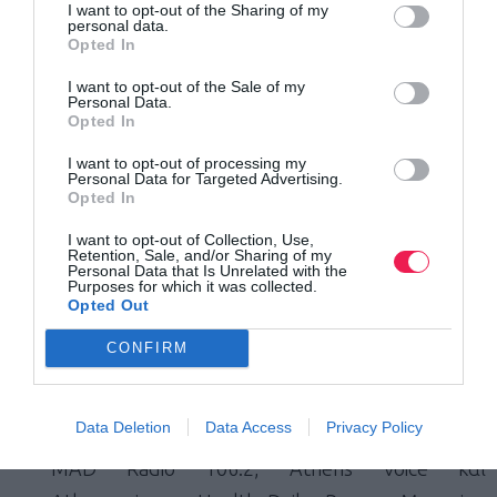
GROUP, Evergreen Yoga Studios, Frezyderm,
I want to opt-out of the Sharing of my
personal data.
GAME OVER Escape Rooms, Gaspar, Hellenic
Opted In
Seaways, Hide & Seek, Hotel Grand Bretagne,
I want to opt-out of the Sale of my
Intermed, Ioanna Kourbela, Kastelorizo Group,
Personal Data.
Opted In
Kyana, Lasertag, Malconi’s, mamacorner,
I want to opt-out of processing my
Mavrodimos Guesthouse, MD Professionnel,
Personal Data for Targeted Advertising.
Opted In
Messinian Spa, MLS, Mod’s Hair, Oxette, Podia,
Polis Hammam, Spiti Yoga, Superga, Swaha Yoga
I want to opt-out of Collection, Use,
Retention, Sale, and/or Sharing of my
& Pilates Center, The Athens Gate Hotel,
Personal Data that Is Unrelated with the
Purposes for which it was collected.
TheWall, Toi Moi, Trekking Hellas, ViP Chalet 4
Opted Out
Season Αράχωβας, X-Treme Stores, Yava Fitness
CONFIRM
Center
Τους Χορηγούς Επικοινωνίας: MAD, RISE TV,
Data Deletion
Data Access
Privacy Policy
Easy 97.2, Αθήνα 9.84, Athens Voice Radio 102.5,
MAD Radio 106.2, Athens Voice και