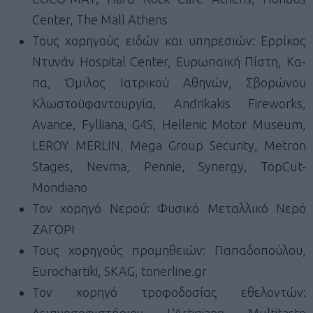
Center, The Mall Athens
Τους χορηγούς ειδών και υπηρεσιών: Ερρίκος
Ντυνάν Hospital Center, Ευρωπαϊκή Πίστη, Kα-
πα, Όμιλος Ιατρικού Αθηνών, Σβορώνου
Κλωστοϋφαντουργία, Andrikakis Fireworks,
Avance, Fylliana, G4S, Hellenic Motor Museum,
LEROY MERLIN, Mega Group Security, Metron
Stages, Nevma, Pennie, Synergy, TopCut-
Mondiano
Τον χορηγό Νερού: Φυσικό Μεταλλικό Νερό
ΖΑΓΟΡΙ
Τους χορηγούς προμηθειών: Παπαδοπούλου,
Eurochartiki, SKAG, tonerline.gr
Τον χορηγό τροφοδοσίας εθελοντών:
Δειπνοσοφιστήριον, L’Artigiano, Multitaste