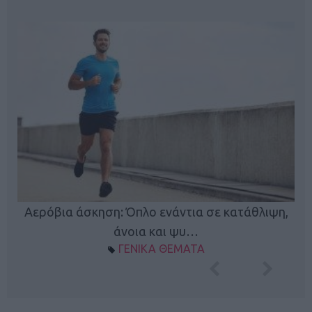
Κ
Αερόβια άσκηση: Όπλο ενάντια σε κατάθλιψη,
φή
άνοια και ψυ…
ΓΕΝΙΚΑ ΘΕΜΑΤΑ