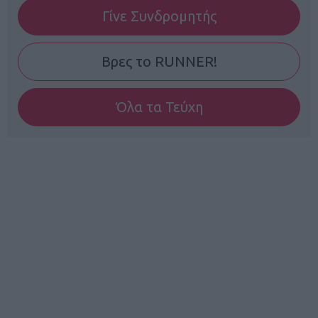
Γίνε Συνδρομητής
Βρες το RUNNER!
Όλα τα Τεύχη