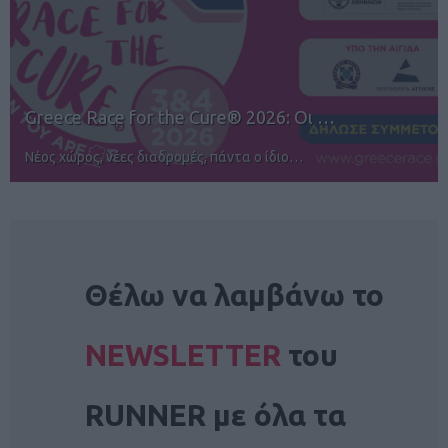
12ος TUI Rhodes Marathon: Άνοιγμα ε…
Αγώνες για όλους στην Ρόδο
NEWSLETTER
Θέλω να λαμβάνω το
NEWSLETTER
του
RUNNER με όλα τα