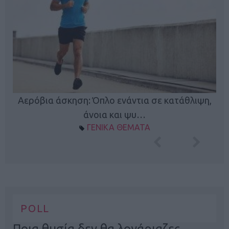
Κ
Αερόβια άσκηση: Όπλο ενάντια σε κατάθλιψη,
φή
άνοια και ψυ…
ΓΕΝΙΚΑ ΘΕΜΑΤΑ
POLL
Ποια θυσία δεν θα λογάριαζες