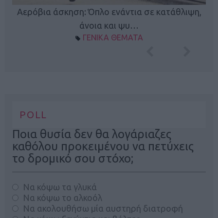
Κ
Αερόβια άσκηση: Όπλο ενάντια σε κατάθλιψη,
φή
άνοια και ψυ…
ΓΕΝΙΚΑ ΘΕΜΑΤΑ
POLL
Ποια θυσία δεν θα λογάριαζες
καθόλου προκειμένου να πετύχεις
το δρομικό σου στόχο;
Να κόψω τα γλυκά
Να κόψω το αλκοόλ
Να ακολουθήσω μία αυστηρή διατροφή