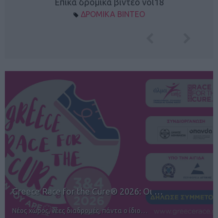
Επικά δρομικά βίντεο vol18
ΔΡΟΜΙΚΑ ΒΙΝΤΕΟ
12ος TUI Rhodes Marathon: Άνοιγμα ε…
Αγώνες για όλους στην Ρόδο