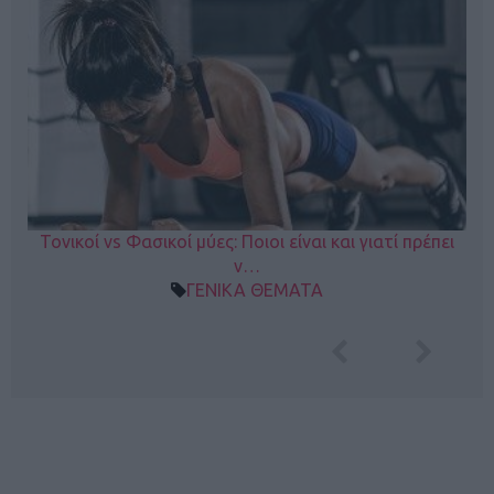
Τονικοί vs Φασικοί μύες: Ποιοι είναι και γιατί πρέπει
ν…
ΓΕΝΙΚΑ ΘΕΜΑΤΑ