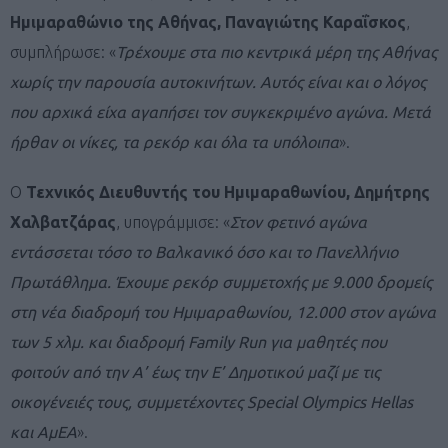
Ημιμαραθώνιο της Αθήνας, Παναγιώτης Καραΐσκος
,
συμπλήρωσε: «
Τρέχουμε στα πιο κεντρικά μέρη της Αθήνας
χωρίς την παρουσία αυτοκινήτων. Αυτός είναι και ο λόγος
που αρχικά είχα αγαπήσει τον συγκεκριμένο αγώνα. Μετά
ήρθαν οι νίκες, τα ρεκόρ και όλα τα υπόλοιπα
».
Ο
Τεχνικός Διευθυντής του Ημιμαραθωνίου, Δημήτρης
Χαλβατζάρας
, υπογράμμισε: «
Στον φετινό αγώνα
εντάσσεται τόσο το Βαλκανικό όσο και το Πανελλήνιο
Πρωτάθλημα. Έχουμε ρεκόρ συμμετοχής με 9.000 δρομείς
στη νέα διαδρομή του Ημιμαραθωνίου, 12.000 στον αγώνα
των 5 χλμ. και διαδρομή Family Run για μαθητές που
φοιτούν από την Α’ έως την Ε’ Δημοτικού μαζί με τις
οικογένειές τους, συμμετέχοντες Special Olympics Hellas
και ΑμΕΑ
».