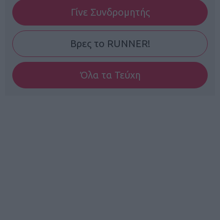
Γίνε Συνδρομητής
Βρες το RUNNER!
Όλα τα Τεύχη