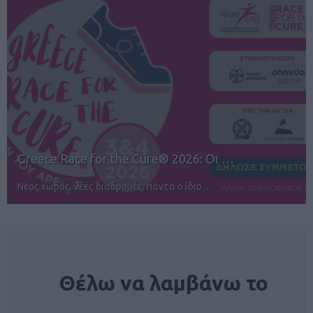
12ος TUI Rhodes Marathon: Άνοιγμα ε…
Αγώνες για όλους στην Ρόδο
NEWSLETTER
Θέλω να λαμβάνω το