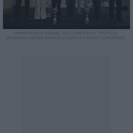
ΗΜΙΜΑΡΑΘΩΝΙΟΣ ΑΘΗΝΑΣ 2025 / ΣΥΝΕΝΤΕΥΞΗ ΤΥΠΟΥ ΣΤΟ
ΔΗΜΑΡΧΙΑΚΟ ΜΕΓΑΡΟ ΑΘΗΝΩΝ (ΣΤΕΛΙΟΣ ΣΤΕΦΑΝΟΥ / EUROKINISSI)