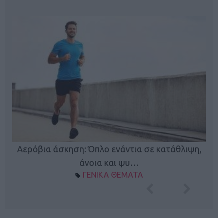
Κ
Αερόβια άσκηση: Όπλο ενάντια σε κατάθλιψη,
φή
άνοια και ψυ…
ΓΕΝΙΚΑ ΘΕΜΑΤΑ