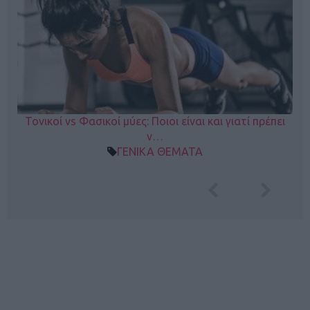
Τονικοί vs Φασικοί μύες: Ποιοι είναι και γιατί πρέπει
ν…
ΓΕΝΙΚΑ ΘΕΜΑΤΑ