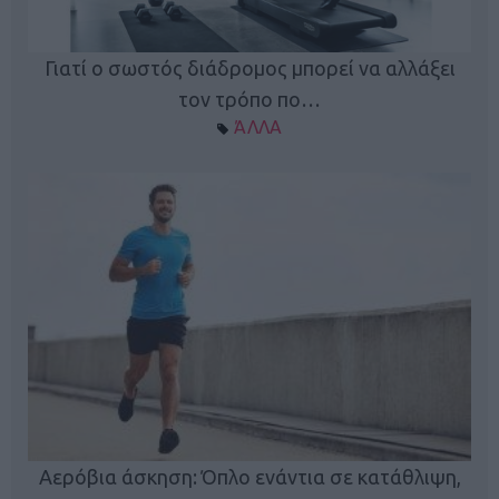
Γιατί ο σωστός διάδρομος μπορεί να αλλάξει
τον τρόπο πο…
ΆΛΛΑ
Κ
Αερόβια άσκηση: Όπλο ενάντια σε κατάθλιψη,
φή