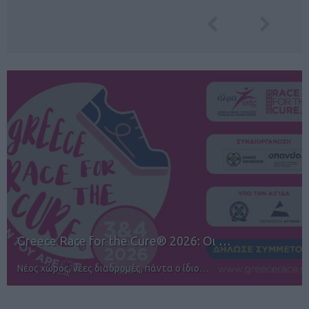
12ος TUI Rhodes Marathon: Άνοιγμα ε…
Αγώνες για όλους στην Ρόδο