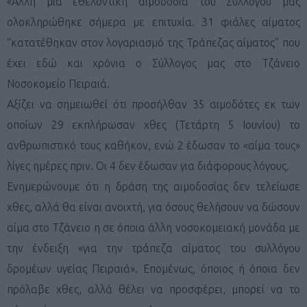
«Άλλη μια εθελοντική αιμοδοσία του Συλλόγου μας
ολοκληρώθηκε σήμερα με επιτυχία. 31 φιάλες αίματος
“κατατέθηκαν στον λογαριασμό της Τράπεζας αίματος” που
έχει εδώ και χρόνια ο Σύλλογος μας στο Τζάνειο
Νοσοκομείο Πειραιά.
Αξίζει να σημειωθεί ότι προσήλθαν 35 αιμοδότες εκ των
οποίων 29 εκπλήρωσαν χθες (Τετάρτη 5 Ιουνίου) το
ανθρωπιστικό τους καθήκον, ενώ 2 έδωσαν το «αίμα τους»
λίγες ημέρες πριν. Οι 4 δεν έδωσαν για διάφορους λόγους.
Ενημερώνουμε ότι η δράση της αιμοδοσίας δεν τελείωσε
χθες, αλλά θα είναι ανοιχτή, για όσους θελήσουν να δώσουν
αίμα στο Τζάνειο η σε όποια άλλη νοσοκομειακή μονάδα με
την ένδειξη «για την τράπεζα αίματος του συλλόγου
δρομέων υγείας Πειραιά». Επομένως, όποιος ή όποια δεν
πρόλαβε χθες, αλλά θέλει να προσφέρει, μπορεί να το