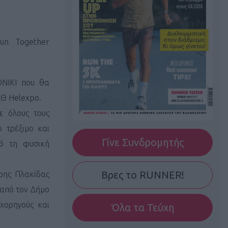
un Together
NIKI που θα
ΕΘ Helexpo.
ε όλους τους
 τρέξιμο και
Γίνε Συνδρομητής
πό τη φυσική
Βρες το RUNNER!
ρης Πλακίδας
 από τον Δήμο
 χορηγούς και
Όλα τα Τεύχη