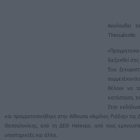
Ακολουθεί τ
Thessaloniki:
«Πραγματοπο
διεξαχθεί στι
Ένα ξεχωριστ
συμμετέχοντε
θέλουν να τ
κατάσταση, τις
Στην εκδήλωσ
και πραγματοποιήθηκε στην Αίθουσα «Αιμίλιος Ριάδης» τη
Θεσσαλονίκης, από τη ΔΕΘ Helexpo, από τους εμπνευσ
υποστηρικτές και άλλοι.