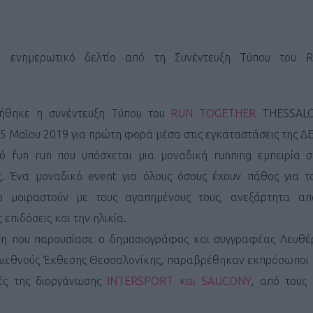
ο ενημερωτικό δελτίο από τη Συνέντευξη Τύπου του R
ιήθηκε η συνέντευξη Τύπου του
RUN TOGETHER
THESSALO
ς 5 Μαΐου 2019 για πρώτη φορά μέσα στις εγκαταστάσεις της Δ
ό fun run που υπόσχεται μια μοναδική running εμπειρία σ
ς. Ένα μοναδικό event για όλους όσους έχουν πάθος για το
ο μοιραστούν με τους αγαπημένους τους, ανεξάρτητα α
 επιδόσεις και την ηλικία.
η που παρουσίασε ο δημοσιογράφος και συγγραφέας Λευθέ
ς Διεθνούς Έκθεσης Θεσσαλονίκης, παραβρέθηκαν εκπρόσωποι
τές της διοργάνωσης
INTERSPORT και SAUCONY
, από τους