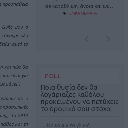
τη προσπάθεια
Α ΘΕΜΑΤΑ
σε κατάθλιψη, άνοια και ψυ…
ΓΕΝΙΚΑ ΘΕΜΑΤΑ
ς ζωής μου ο
α κάνουμε όλο
είξει αυτό το
ση και πώς θα
POLL
και είναι για
ς κάνει”.
Ποια θυσία δεν θα
λογάριαζες καθόλου
τεύουμε ότι ο
προκειμένου να πετύχεις
ις προσωπικές
το δρομικό σου στόχο;
ζωής. Το 2013
 πάθος και τη
Να κόψω τα γλυκά