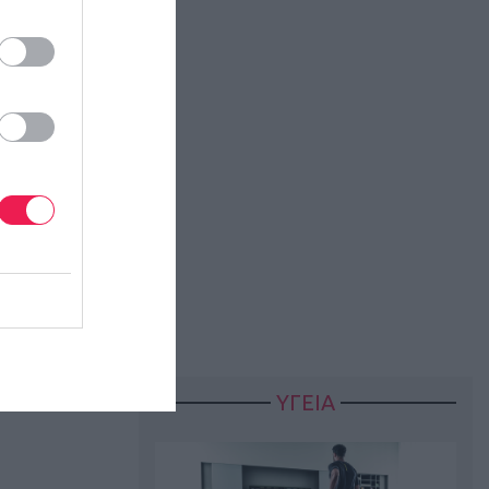
αθλήτρια και
, η Ελληνίδα
ου Ρίο και ο
ην Ελλάδα. Οι
ΥΓΕΙΑ