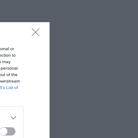
sonal or
ection to
ou may
 personal
out of the
 downstream
B’s List of