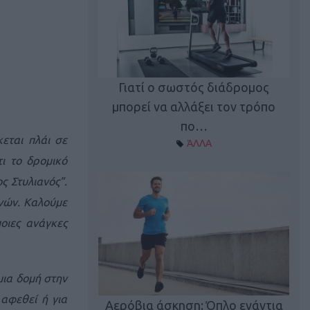
Γιατί ο σωστός διάδρομος
ι καφεΐνη
Τ
μπορεί να αλλάξει τον τρόπο
Α ΘΕΜΑΤΑ
πο…
εται πλάι σε
ΆΛΛΑ
τι το δρομικό
ς Στυλιανός”.
γνών. Καλούμε
οιες ανάγκες
 μια δομή στην
utions: Η άσκηση
Κα
αφεθεί ή για
 για το 2026!
Αερόβια άσκηση: Όπλο ενάντια