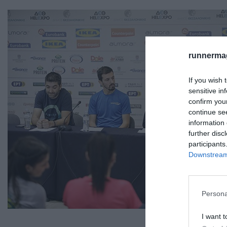
runnermag
If you wish 
sensitive in
confirm you
continue se
information 
further disc
participants
Downstream 
Persona
I want t