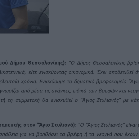
Καφές κα
ΓΕΝΙΚ
μού Δήμου Θεσσαλονίκης):
“Ο Δήμος Θεσσαλονίκης βρίσκ
λικοτεχνικά, είτε ενισχύοντας οικονομικά. Έχει αποδειχθεί ό
λευταία χρόνια. Ενισχύουμε το δημοτικό βρεφοκομείο “Άγιο
, γνωρίζω από μέσα τις ανάγκες, ειδικά των βρεφών και νεο
ή τη συμμετοχή θα ενισχυθεί ο “Άγιος Στυλιανός” με κάπ
απευτής στον “Άγιο Στυλιανό):
“Ο “Άγιος Στυλιανός” είναι
New Year Resol
σπάθεια για να βοηθήσει τα βρέφη ή τα νεογνά που έχουν 
στην κορυφή