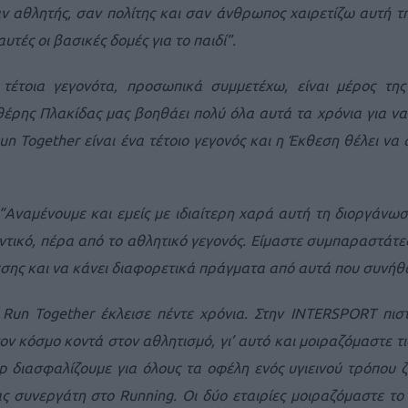
ν αθλητής, σαν πολίτης και σαν άνθρωπος χαιρετίζω αυτή 
ΓΕΝΙΚ
τές οι βασικές δομές για το παιδί”.
 τέτοια γεγονότα, προσωπικά συμμετέχω, είναι μέρος τη
υθέρης Πλακίδας μας βοηθάει πολύ όλα αυτά τα χρόνια για ν
 Together είναι ένα τέτοιο γεγονός και η Έκθεση θέλει να δ
“Αναμένουμε και εμείς με ιδιαίτερη χαρά αυτή τη διοργάνω
ντικό, πέρα από το αθλητικό γεγονός. Είμαστε συμπαραστάτες 
σης και να κάνει διαφορετικά πράγματα από αυτά που συνήθω
 Run Together έκλεισε πέντε χρόνια. Στην INTERSPORT πισ
ον κόσμο κοντά στον αθλητισμό, γι’ αυτό και μοιραζόμαστε τ
p διασφαλίζουμε για όλους τα οφέλη ενός υγιεινού τρόπου 
 συνεργάτη στο Running. Οι δύο εταιρίες μοιραζόμαστε το