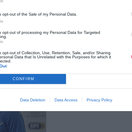
In
ειλαν σε όλους το μήνυμα της συμμετοχής. Η εξαιρετική 
ης πρωταθλήτρια στις μεγάλες αποστάσεις Μαργαρίτα Ντίνα
o opt-out of the Sale of my Personal Data.
 συμμετοχές στους Ολυμπιακούς αγώνες του Λονδίνου και τ
In
τής και μεγάλη ελπίδα της παρατεταμένης ταχύτητας για τ
to opt-out of processing my Personal Data for Targeted
ing.
 «παρών», τρέχοντας σε ζευγάρια.
In
o opt-out of Collection, Use, Retention, Sale, and/or Sharing
ersonal Data that Is Unrelated with the Purposes for which it
lected.
Out
CONFIRM
Data Deletion
Data Access
Privacy Policy