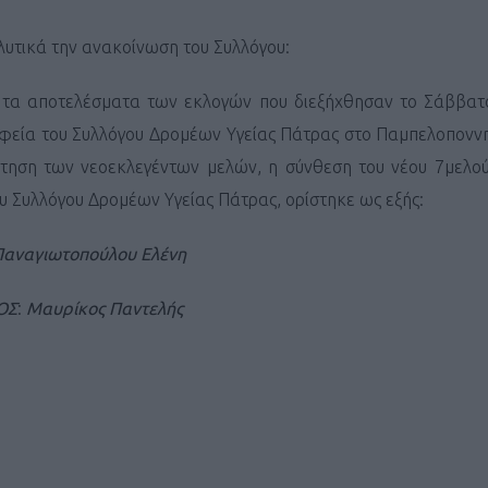
υτικά την ανακοίνωση του Συλλόγου:
τα αποτελέσματα των εκλογών που διεξήχθησαν το Σάββατ
αφεία του Συλλόγου Δρομέων Υγείας Πάτρας στο Παμπελοπονν
ντηση των νεοεκλεγέντων μελών, η σύνθεση του
νέου 7μελού
ου Συλλόγου Δρομέων Υγείας Πάτρας
, ορίστηκε ως εξής:
Παναγιωτοπούλου Ελένη
ΟΣ
:
Μαυρίκος Παντελής