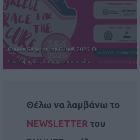
12ος TUI Rhodes Marathon: Άνοιγμα ε…
Αγώνες για όλους στην Ρόδο
NEWSLETTER
Θέλω να λαμβάνω το
NEWSLETTER
του