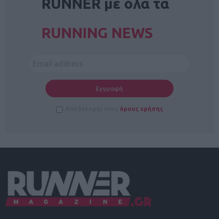
RUNNER με όλα τα
RUNNING NEWS
Αποδέχομαι τους
όρους χρήσης