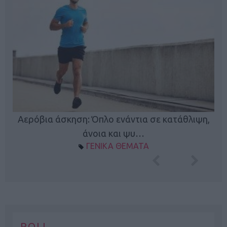
Κ
Αερόβια άσκηση: Όπλο ενάντια σε κατάθλιψη,
φή
άνοια και ψυ…
ΓΕΝΙΚΑ ΘΕΜΑΤΑ
POLL