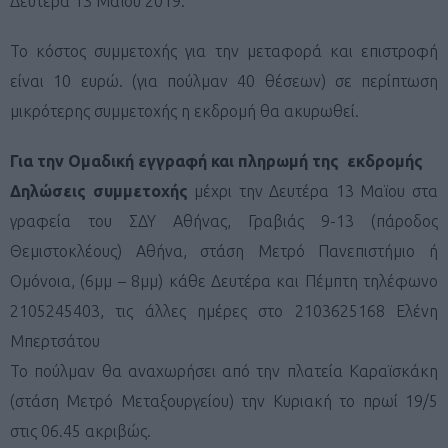
Δευτέρα 13 Μαϊου 2019.
Το κόστος συμμετοχής για την μεταφορά και επιστροφή
είναι 10 ευρώ. (για πούλμαν 40 θέσεων) σε περίπτωση
μικρότερης συμμετοχής η εκδρομή θα ακυρωθεί.
Για την Ομαδική εγγραφή και πληρωμή της εκδρομής
Δηλώσεις συμμετοχής
μέχρι την Δευτέρα 13 Μαϊου στα
γραφεία του ΣΔΥ Αθήνας, Γραβιάς 9-13 (πάροδος
Θεμιστοκλέους) Αθήνα, στάση Μετρό Πανεπιστήμιο ή
Ομόνοια, (6μμ – 8μμ) κάθε Δευτέρα και Πέμπτη τηλέφωνο
2105245403, τις άλλες ημέρες στο 2103625168 Ελένη
Μπερτσάτου
Το πούλμαν θα αναχωρήσει από την πλατεία Καραϊσκάκη
(στάση Μετρό Μεταξουργείου) την Κυριακή το πρωί 19/5
στις 06.45 ακριβώς.