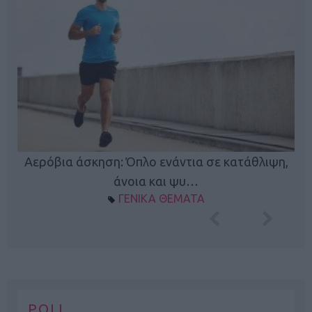
Κ
Αερόβια άσκηση: Όπλο ενάντια σε κατάθλιψη,
φή
άνοια και ψυ…
ΓΕΝΙΚΑ ΘΕΜΑΤΑ
POLL