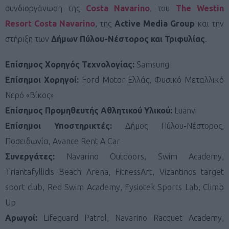
συνδιοργάνωση της
Costa Navarino
, του
The
Westin
Resort
Costa
Navarino
, της
Active
Media
Group
και την
στήριξη των
Δήμων Πύλου-Νέστορος και Τριφυλίας
.
Επίσημος Χορηγός Τεχνολογίας:
Samsung
Επίσημοι Χορηγοί:
Ford Motor Ελλάς, Φυσικό Μεταλλικό
Νερό «Βίκος»
Επίσημος Προμηθευτής Αθλητικού Υλικού:
Luanvi
Επίσημοι Υποστηρικτές:
Δήμος Πύλου-Νέστορος,
Ποσειδωνία, Avance Rent A Car
Συνεργάτες
:
Navarino Outdoors, Swim Academy,
Triantafyllidis Beach Arena, FitnessArt, Vizantinos target
sport club, Red Swim Academy, Fysiotek Sports Lab, Climb
Up
Αρωγοί
:
Lifeguard Patrol, Navarino Racquet Academy,