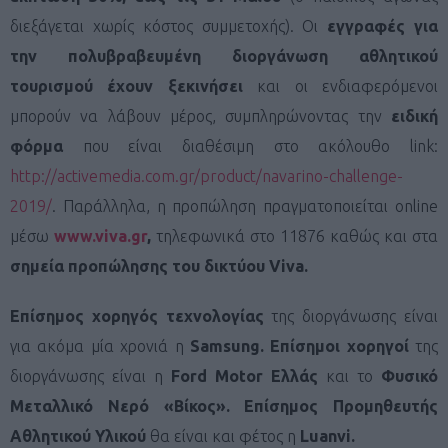
διεξάγεται χωρίς κόστος συμμετοχής). Οι
εγγραφές για
την πολυβραβευμένη διοργάνωση αθλητικού
τουρισμού έχουν ξεκινήσει
και οι ενδιαφερόμενοι
μπορούν να λάβουν μέρος, συμπληρώνοντας την
ειδική
φόρμα
που είναι διαθέσιμη στο ακόλουθο link:
http://activemedia.com.gr/product/navarino-challenge-
2019/
. Παράλληλα, η προπώληση πραγματοποιείται online
μέσω
www.viva.gr
,
τηλεφωνικά στο 11876 καθώς και στα
σημεία προπώλησης
του δικτύου
Viva
.
Επίσημος χορηγός τεχνολογίας
της διοργάνωσης είναι
για ακόμα μία χρονιά η
Samsung
. Επίσημοι χορηγοί
της
διοργάνωσης είναι η
Ford Motor Ελλάς
και το
Φυσικό
Μεταλλικό Νερό «Βίκος». Επίσημος Προμηθευτής
Αθλητικού Υλικού
θα είναι και φέτος η
Luanvi
.