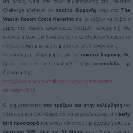
για όλους. Όσοι από τους συμμετέχοντες στο Navarino
Challenge κλείσουν το
πακέτο διαμονής
τους στο
The
Westin Resort Costa Navarino
και επιλέξουν να λάβουν
μέρος στα βασικά αγωνίσματα (τρέξιμο, κολύμβηση), θα
έχουν επιπλέον την δυνατότητα να απολαύσουν δωρεάν το
πλήρες πρόγραμμα δραστηριοτήτων της διοργάνωσης.
Περισσότερες πληροφορίες για τα
πακέτα διαμονής
θα
βρείτε στο link που ακολουθεί στην
ιστοσελίδα
της
διοργάνωσης:
http://www.navarinochallenge.com/accommodation-
packages-2019
Οι συμμετέχοντες
στο τρέξιμο και στην κολύμβηση
θα
πρέπει να κινηθούν άμεσα και να εκμεταλλευτούν την
early
bird
προσφορά
που ισχύει κάνοντας την εγγραφή τους με
έκπτωση 30%, έως τις 31 Μαΐου
(ο παιδικός αγώνας