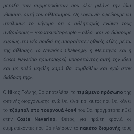
μεταξύ των συμμετεχόντων που όλοι μιλάνε την ίδια
γλώσσα, αυτή του αθλητισμού. Ως κοινωνία οφείλουμε να
στείλουμε το μήνυμα ότι ο αθλητισμός ενώνει τους
ανθρώπους – #sportsunitepeople – αλλά και να δώσουμε
κυρίως στα νέα παιδιά τις απαραίτητες ηθικές αξίες, μέσω
της άθλησης. Το Navarino Challenge, η Μεσσηνία και η
Costa Navarino πρωτοπορεί, υπηρετώντας αυτή την ιδέα
και με πολύ μεγάλη χαρά θα συμβάλλω και εγώ στην
διάδοση της».
Ο Νίκος Γκάλης, θα αποτελέσει το
τιμώμενο πρόσωπο
της
φετινής διοργάνωσης, ενώ θα είναι και αυτός που θα κάνει
το
τζάμπολ στο τουρνουά 4
on
4
που θα πραγματοποιηθεί
στην
Costa
Navarino
.
Φέτος, για πρώτη χρονιά οι
συμμετέχοντες που θα κλείσουν το
πακέτο διαμονής
τους