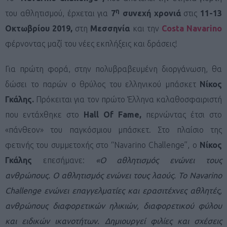
η
του αθλητισμού, έρχεται για
7
συνεχή χρονιά
στις
11-13
Οκτωβρίου 2019,
στη
Μεσσηνία
και την
Costa Navarino
φέρνοντας μαζί του νέες εκπλήξεις και δράσεις!
Για πρώτη φορά, στην πολυβραβευμένη διοργάνωση, θα
δώσει το παρών ο θρύλος του ελληνικού μπάσκετ
Νίκος
Γκάλης.
Πρόκειται για τον πρώτο Έλληνα καλαθοσφαιριστή
που εντάχθηκε στο
Hall
Of
Fame
,
περνώντας έτσι στο
«πάνθεον» του παγκόσμιου μπάσκετ. Στο πλαίσιο της
φετινής του συμμετοχής στο “Navarino Challenge”, ο
Νίκος
Γκάλης
επεσήμανε:
«Ο αθλητισμός ενώνει τους
ανθρώπους. Ο αθλητισμός ενώνει τους λαούς. To Navarino
Challenge ενώνει επαγγελματίες και ερασιτέχνες αθλητές,
ανθρώπους διαφορετικών ηλικιών, διαφορετικού φύλου
και ειδικών ικανοτήτων. Δημιουργεί φιλίες και σχέσεις