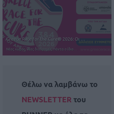
12ος TUI Rhodes Marathon: Άνοιγμα ε…
Αγώνες για όλους στην Ρόδο
NEWSLETTER
Θέλω να λαμβάνω το
NEWSLETTER
του