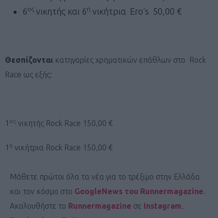
ος
η
6
νικητής και 6
νικήτρια Ero’s 50,00 €
Θεσπίζονται
κατηγορίες χρηματικών επάθλων στο Rock
Race ως εξής:
ος
1
νικητής Rock Race 150,00 €
η
1
νικήτρια Rock Race 150,00 €
Μάθετε πρώτοι όλα τα νέα για το τρέξιμο στην Ελλάδα
και τον κόσμο στο
GoogleNews του Runnermagazine
.
Ακολουθήστε το
Runnermagazine
σε
Instagram
,