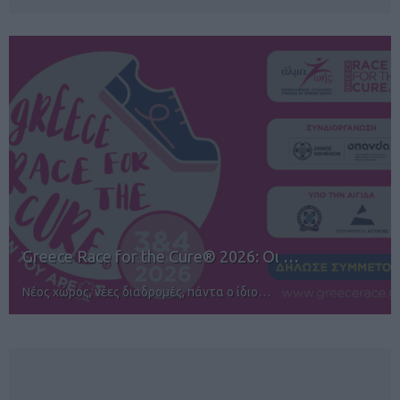
12ος TUI Rhodes Marathon: Άνοιγμα ε…
Αγώνες για όλους στην Ρόδο
NEWSLETTER