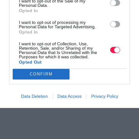
I want to opt-out of the Sale of my
Personal Data.
Opted In
I want to opt-out of processing my
Γίνε Συνδρομητής
Personal Data for Targeted Advertising.
Opted In
I want to opt-out of Collection, Use,
Βρες το RUNNER!
Retention, Sale, and/or Sharing of my
Personal Data that Is Unrelated with the
Purposes for which it was collected.
Opted Out
Όλα τα Τεύχη
CONFIRM
Data Deletion
Data Access
Privacy Policy