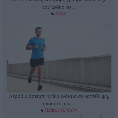
τον τρόπο πο…
ΆΛΛΑ
Κ
Αερόβια άσκηση: Όπλο ενάντια σε κατάθλιψη,
φή
άνοια και ψυ…
ΓΕΝΙΚΑ ΘΕΜΑΤΑ