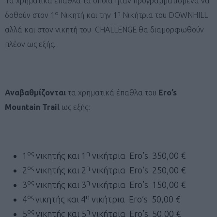
Τα χρηματικά έπαθλα τα οποία ήταν προγραμματισμένα να
ο
η
δοθούν στον 1
Νικητή και την 1
Νικήτρια του DOWNHILL
αλλά και στον νικητή του CHALLENGE θα διαμορφωθούν
πλέον ως εξής.
Αναβαθμίζονται
τα χρηματικά έπαθλα του
Ero
’
s
Mountain
Trail
ως εξής:
ος
η
1
νικητής και 1
νικήτρια Ero’s 350,00 €
ος
η
2
νικητής και 2
νικήτρια Ero’s 250,00 €
ος
η
3
νικητής και 3
νικήτρια Ero’s 150,00 €
ος
η
4
νικητής και 4
νικήτρια Ero’s 50,00 €
ος
η
5
νικητής και 5
νικήτρια Ero’s 50,00 €