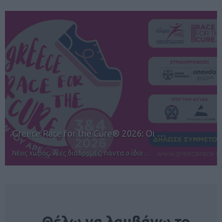
12ος TUI Rhodes Marathon: Άνοιγμα ε…
Αγώνες για όλους στην Ρόδο
NEWSLETTER
Θέλω να λαμβάνω το