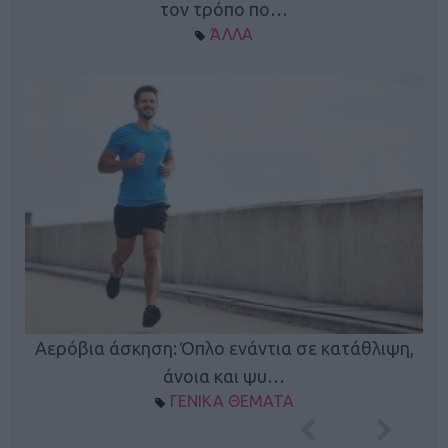
τον τρόπο πο…
ΆΛΛΑ
Κ
Αερόβια άσκηση: Όπλο ενάντια σε κατάθλιψη,
φή
άνοια και ψυ…
ΓΕΝΙΚΑ ΘΕΜΑΤΑ