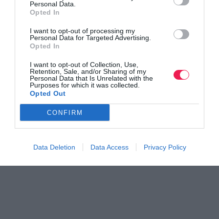
Personal Data.
Opted In
Γίνε Συνδρομητής
I want to opt-out of processing my
Personal Data for Targeted Advertising.
Opted In
Βρες το RUNNER!
I want to opt-out of Collection, Use,
Retention, Sale, and/or Sharing of my
Personal Data that Is Unrelated with the
Purposes for which it was collected.
Όλα τα Τεύχη
Opted Out
CONFIRM
Data Deletion
Data Access
Privacy Policy