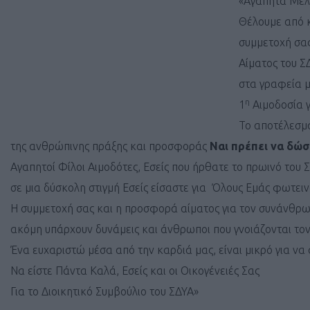
«Αγαπητά Μέλη
Θέλουμε από κ
συμμετοχή σας
Αίματος του Σ
στα γραφεία μ
η
1
Αιμοδοσία γ
Το αποτέλεσμα
της ανθρώπινης πράξης και προσφοράς
Ναι πρέπει να δώσω
Αγαπητοί Φίλοι Αιμοδότες, Εσείς που ήρθατε το πρωινό του
σε μια δύσκολη στιγμή Εσείς είσαστε για Όλους Εμάς φωτει
Η συμμετοχή σας και η προσφορά αίματος για τον συνάνθρωπό
ακόμη υπάρχουν δυνάμεις και άνθρωποι που γνοιάζονται τον
Ένα ευχαριστώ μέσα από την καρδιά μας, είναι μικρό για να
Να είστε Πάντα Καλά, Εσείς και οι Οικογένειές Σας
Για το Διοικητικό Συμβούλιο του ΣΔΥΑ»