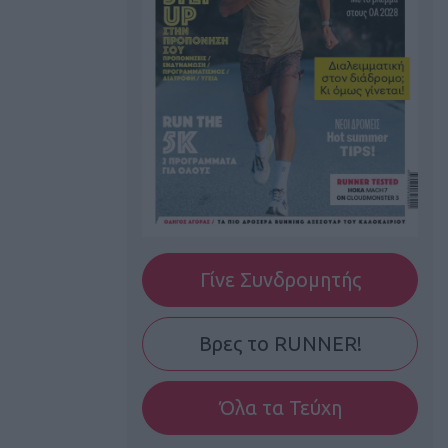
Γίνε Συνδρομητής
Βρες το RUNNER!
Όλα τα Τεύχη