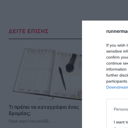
ΔΕΙΤΕ ΕΠΙΣΗΣ
runnermag
If you wish 
sensitive in
confirm you
continue se
information 
further disc
participants
Downstream 
Τι πρέπει να καταγράφει ένας
18oς Διεθ
Persona
δρομέας;
Ημιμαραθώ
ανο…
Πάρε χαρτί και μολύβι…
I want t
Δείτε περισσ