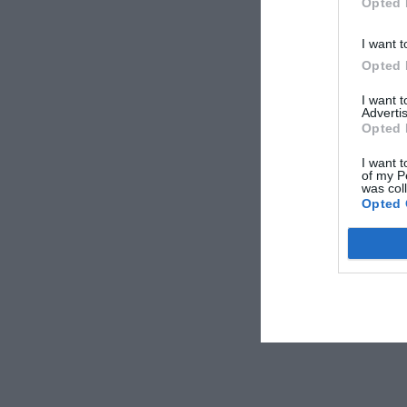
Opted 
I want t
Opted 
I want 
Advertis
Opted 
I want t
of my P
was col
Opted 