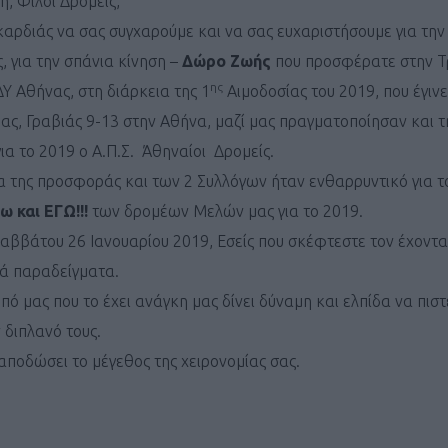
, Φίλοι Δρομείς,
αρδιάς να σας συγχαρούμε και να σας ευχαριστήσουμε για την
, για την σπάνια κίνηση –
Δώρο Ζωής
που προσφέρατε στην 
ης
ΔΥ Αθήνας, στη διάρκεια της 1
Αιμοδοσίας του 2019, που έγιν
ας, Γραβιάς 9-13 στην Αθήνα, μαζί μας πραγματοποίησαν και τ
ια το 2019 ο Α.Π.Σ. Άθηναίοι Δρομείς.
 της προσφοράς και των 2 Συλλόγων ήταν ενθαρρυντικό για τ
 και ΕΓΩ!!!
των δρομέων Μελών μας για το 2019.
 Σαββάτου 26 Ιανουαρίου 2019, Εσείς που σκέφτεστε τον έχοντ
νά παραδείγματα.
 μας που το έχει ανάγκη μας δίνει δύναμη και ελπίδα να πιστ
 διπλανό τους.
 αποδώσει το μέγεθος της χειρονομίας σας.