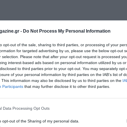
azine.gr -
Do Not Process My Personal Information
to opt-out of the sale, sharing to third parties, or processing of your per
formation for targeted advertising by us, please use the below opt-out s
r selection. Please note that after your opt-out request is processed y
eing interest-based ads based on personal information utilized by us or
disclosed to third parties prior to your opt-out. You may separately opt-
losure of your personal information by third parties on the IAB’s list of
. This information may also be disclosed by us to third parties on the
IA
Participants
that may further disclose it to other third parties.
νής Ποσειδώνιος
Το promo video του 8ου
l Data Processing Opt Outs
νιος: Οι εγγραφές
Βέρμιο Trail
Ο αγώνας πλησιάζει…
o opt-out of the Sharing of my personal data.
ότερα