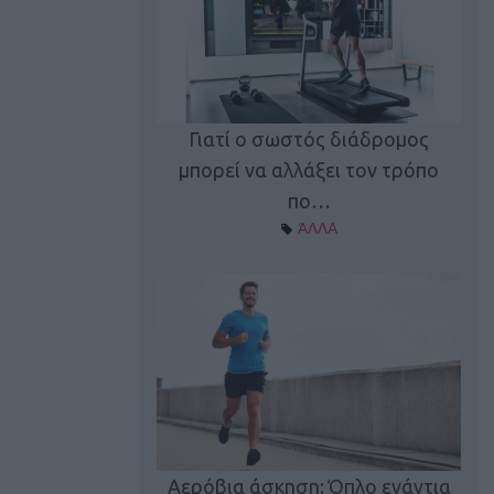
Γιατί ο σωστός διάδρομος
ι καφεΐνη
Τ
μπορεί να αλλάξει τον τρόπο
Α ΘΕΜΑΤΑ
πο…
ΆΛΛΑ
utions: Η άσκηση
Κα
 για το 2026!
Αερόβια άσκηση: Όπλο ενάντια