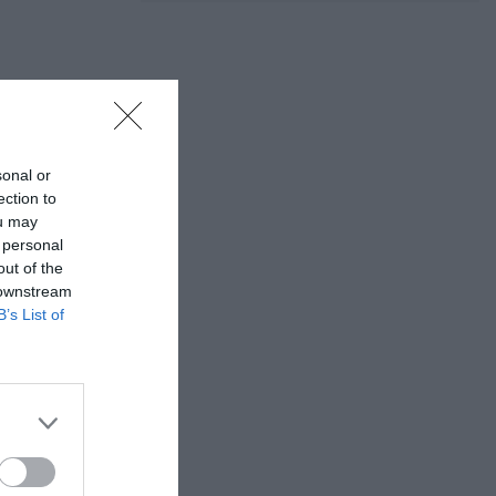
sonal or
ection to
ou may
 personal
out of the
 downstream
B’s List of
 Νάουσα