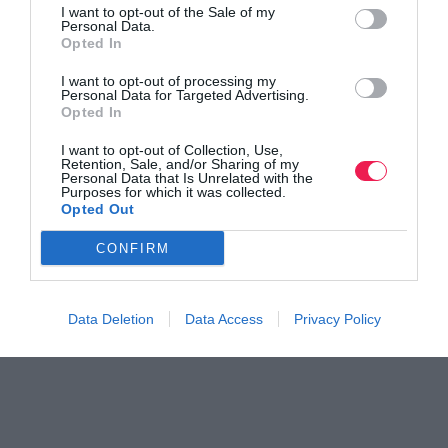
I want to opt-out of the Sale of my
Personal Data.
Opted In
I want to opt-out of processing my
Personal Data for Targeted Advertising.
Γίνε Συνδρομητής
Opted In
I want to opt-out of Collection, Use,
Βρες το RUNNER!
Retention, Sale, and/or Sharing of my
Personal Data that Is Unrelated with the
Purposes for which it was collected.
Opted Out
Όλα τα Τεύχη
CONFIRM
Data Deletion
Data Access
Privacy Policy