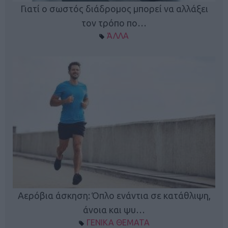
Γιατί ο σωστός διάδρομος μπορεί να αλλάξει
τον τρόπο πο…
ΆΛΛΑ
Κ
Αερόβια άσκηση: Όπλο ενάντια σε κατάθλιψη,
φή
άνοια και ψυ…
ΓΕΝΙΚΑ ΘΕΜΑΤΑ