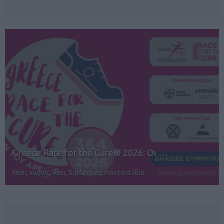
12ος TUI Rhodes Marathon: Άνοιγμα ε…
Αγώνες για όλους στην Ρόδο