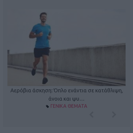
Κ
Αερόβια άσκηση: Όπλο ενάντια σε κατάθλιψη,
φή
άνοια και ψυ…
ΓΕΝΙΚΑ ΘΕΜΑΤΑ