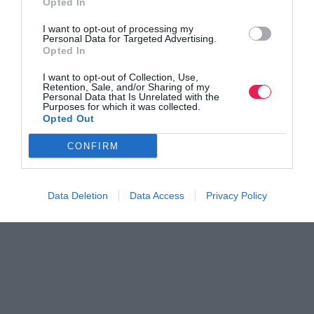
Opted In
Γίνε Συνδρομητής
I want to opt-out of processing my
Personal Data for Targeted Advertising.
Opted In
Βρες το RUNNER!
I want to opt-out of Collection, Use,
Retention, Sale, and/or Sharing of my
Personal Data that Is Unrelated with the
Όλα τα Τεύχη
Purposes for which it was collected.
Opted Out
CONFIRM
Data Deletion
Data Access
Privacy Policy