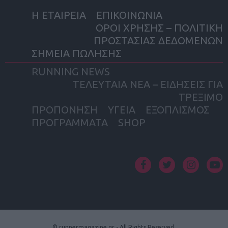
Η ΕΤΑΙΡΕΙΑ
ΕΠΙΚΟΙΝΩΝΙΑ
ΟΡΟΙ ΧΡΗΣΗΣ – ΠΟΛΙΤΙΚΗ
ΠΡΟΣΤΑΣΙΑΣ ΔΕΔΟΜΕΝΩΝ
ΣΗΜΕΙΑ ΠΩΛΗΣΗΣ
RUNNING NEWS
ΤΕΛΕΥΤΑΙΑ ΝΕΑ – ΕΙΔΗΣΕΙΣ ΓΙΑ
ΤΡΕΞΙΜΟ
ΠΡΟΠΟΝΗΣΗ
ΥΓΕΙΑ
ΕΞΟΠΛΙΣΜΟΣ
ΠΡΟΓΡΑΜΜΑΤΑ
SHOP
facebook
twitter
instagram
yout
© runnermagazine.gr - All Rights Reserved.