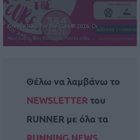
12ος TUI Rhodes Marathon: Άνοιγμα ε…
Αγώνες για όλους στην Ρόδο
NEWSLETTER
Θέλω να λαμβάνω το
NEWSLETTER
του
RUNNER με όλα τα
RUNNING NEWS