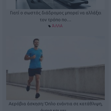
Γιατί ο σωστός διάδρομος μπορεί να αλλάξει
τον τρόπο πο…
ΆΛΛΑ
Κ
Αερόβια άσκηση: Όπλο ενάντια σε κατάθλιψη,
φή
άνοια και ψυ…