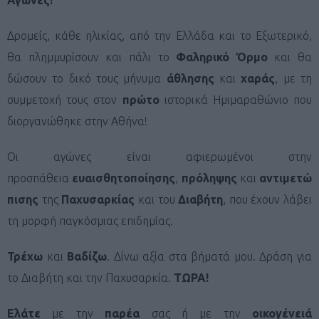
Δρομείς, κάθε ηλικίας, από την Ελλάδα και το Εξωτερικό,
θα πλημμυρίσουν και πάλι το
Φαληρικό Όρμο
και θα
δώσουν το δικό τους μήνυμα
άθλησης
και
χαράς
, με τη
συμμετοχή τους στον
πρώτο
ιστορικά Ημιμαραθώνιο που
διοργανώθηκε στην Αθήνα!
Οι αγώνες είναι αφιερωμένοι στην
προσπάθεια
ευαισθητοποίησης
,
πρόληψης
και
αντιμετώ
πισης
της
Παχυσαρκίας
και του
Διαβήτη
, που έχουν λάβει
τη μορφή παγκόσμιας επιδημίας.
Τρέχω
και
Βαδίζω
. Δίνω αξία στα βήματά μου. Δράση για
το Διαβήτη και την Παχυσαρκία.
ΤΩΡΑ!
Ελάτε
με την
παρέα
σας ή με την
οικογένειά