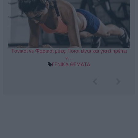
Τονικοί vs Φασικοί μύες: Ποιοι είναι και γιατί πρέπει
ν…
ΓΕΝΙΚΑ ΘΕΜΑΤΑ