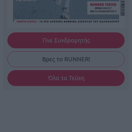
Γίνε Συνδρομητής
Βρες το RUNNER!
Όλα τα Τεύχη