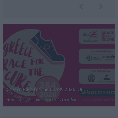
12ος TUI Rhodes Marathon: Άνοιγμα ε…
Αγώνες για όλους στην Ρόδο