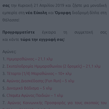
σας
την Κυριακή 21 Απριλίου 2019 και ζήστε μια μοναδική
εμπειρία στη
νέα
Εύκολη
και
Όμορφη
διαδρομή δίπλα στη
θάλασσα!
Προγραμματίστε
έγκαιρα τη συμμετοχή σας
και κάντε
τώρα την εγγραφή σας
!
Αγώνες:
1.
Ημιμαραθώνιος – 21,1 χλμ
2.
Σκυταλοδρομία Ημιμαραθωνίου (2 δρομείς) – 21,1 χλμ
3.
Τέταρτο (1/4) Μαραθώνιος – 10+ χλμ
4.
Αγώνας Διασκέδασης (Fun Run) – 5 χλμ
5.
Δυναμικό Βάδισμα – 5 χλμ
6.
Chiquita Αγώνας Παιδιών – 1 χλμ
7.
Αγώνας Κοινωνικής Προσφοράς για τους σκοπούς του