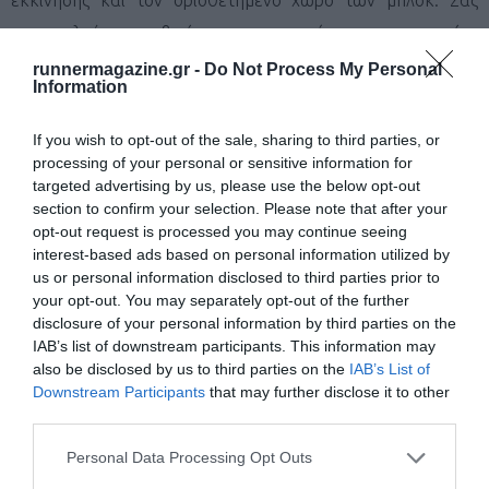
παρακαλούμε να βγείτε προς τον χώρο της αφετηρίας
αφού έχετε ολοκληρώσει την προθέρμανση και έχετε
runnermagazine.gr -
Do Not Process My Personal
Information
παραδώσει τα προσωπικά σας αντικείμενα.
If you wish to opt-out of the sale, sharing to third parties, or
Ροές αγώνα
processing of your personal or sensitive information for
H εκκίνηση του αγώνα θα πραγματοποιηθεί εκτός του ΕΑΚΝ
targeted advertising by us, please use the below opt-out
section to confirm your selection. Please note that after your
Αγ. Κοσμά, στον παράλληλο δρόμο που βρίσκεται προς την
opt-out request is processed you may continue seeing
παραλία όπως στο σχήμα που ακολουθεί.
interest-based ads based on personal information utilized by
us or personal information disclosed to third parties prior to
Μετά τον τερματισμό σας σας παρακαλούμε να
your opt-out. You may separately opt-out of the further
ακολουθήσετε την κόκκινη γραμμή για να οδηγηθείτε στον
disclosure of your personal information by third parties on the
IAB’s list of downstream participants. This information may
χώρο φύλαξης προσωπικών αντικειμένων και στη συνέχεια
also be disclosed by us to third parties on the
IAB’s List of
εντός του σταδίου για να παρακολουθήσετε τη συνέχεια του
Downstream Participants
that may further disclose it to other
αγώνα και την τελετή των απονομών.
third parties.
Personal Data Processing Opt Outs