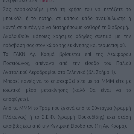
ενεργειακό τζελ
HIGH5
.
Σας παρακαλούμε μετά τη χρήση του να πετάξετε το
μπουκάλι ή το ποτήρι σε κάποιο κάδο ανακύκλωσης ή
κοντά σε αυτόν, για να διατηρήσουμε καθαρή τη διαδρομή.
Ακολουθούν κάποιες χρήσιμες οδηγίες σχετικά με την
πρόσβαση σας στον χώρο της εκκίνησης και τερματισμού.
Το ΕΑΚΝ Αγ. Κοσμά βρίσκεται επί της Λεωφόρου
Ποσειδώνος, απέναντι από την είσοδο του Παλιού
Ανατολικού Αεροδρομίου στο Ελληνικό (βλ. Σχήμα 1).
Μπορεί κανείς να το επισκεφθεί είτε με τα ΜΜΜ είτε με
ιδιωτικό μέσο μετακίνησης (καλό θα είναι να το
αποφύγετε).
Από τα ΜΜΜ το Τραμ που ξεκινά από το Σύνταγμα (γραμμή
Πλάτωνας) ή το Σ.Ε.Φ. (γραμμή Θουκυδίδης) έχει στάση
ακριβώς έξω από την Κεντρική Είσοδο του (1η Αγ. Κοσμά).