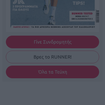
Γίνε Συνδρομητής
Βρες το RUNNER!
Όλα τα Τεύχη