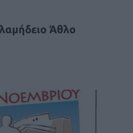
αλαμήδειο Άθλο