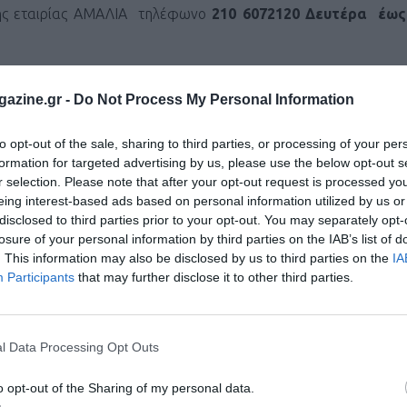
 της εταιρίας ΑΜΑΛΙΑ τηλέφωνο
210 6072120 Δευτέρα έω
azine.gr -
Do Not Process My Personal Information
δοχείο ΑΜΑΛΙΑ Ναυπλίου.
to opt-out of the sale, sharing to third parties, or processing of your per
formation for targeted advertising by us, please use the below opt-out s
λου 2017» γίνονται μέσα από τον δικτυακό τόπο της 
r selection. Please note that after your opt-out request is processed y
eing interest-based ads based on personal information utilized by us or
 γραφεία της Οργανωτικής Επιτροπής (Λεωφόρος Ναυπλίου/
disclosed to third parties prior to your opt-out. You may separately opt-
losure of your personal information by third parties on the IAB’s list of
. This information may also be disclosed by us to third parties on the
IA
Participants
that may further disclose it to other third parties.
ι τον κόσμο στο
GoogleNews του Runnermagazine
.
ook
και
Twitter
.
l Data Processing Opt Outs
o opt-out of the Sharing of my personal data.