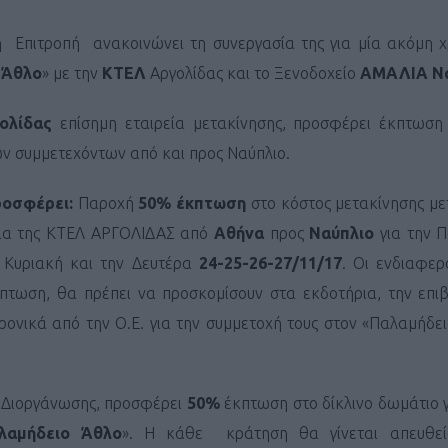
 Επιτροπή ανακοινώνει τη συνεργασία της για μία ακόμη χρ
 Άθλο
» με την
ΚΤΕΛ
Αργολίδας και το Ξενοδοχείο
ΑΜΑΛΙΑ Να
ολίδας
επίσημη εταιρεία μετακίνησης, προσφέρει έκπτωσ
ν συμμετεχόντων από και προς Ναύπλιο.
ροσφέρει:
Παροχή
50% έκπτωση
στο κόστος μετακίνησης με
ια της ΚΤΕΛ ΑΡΓΟΛΙΔΑΣ από
Αθήνα
προς
Ναύπλιο
για την Π
 Κυριακή και την Δευτέρα
24-25-26-27/11/17
. Οι ενδιαφερ
κπτωση, θα πρέπει να προσκομίσουν στα εκδοτήρια, την επι
ονικά από την Ο.Ε. για την συμμετοχή τους στον «Παλαμήδει
ς Διοργάνωσης, προσφέρει
50%
έκπτωση στο δίκλινο δωμάτιο γ
λαμήδειο Άθλο
». Η κάθε κράτηση θα γίνεται απευθεί