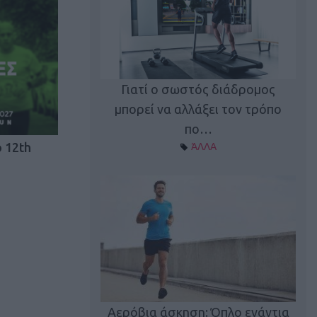
Γιατί ο σωστός διάδρομος
ι καφεΐνη
Τ
μπορεί να αλλάξει τον τρόπο
Α ΘΕΜΑΤΑ
πο…
 12th
ΆΛΛΑ
utions: Η άσκηση
Κα
 για το 2026!
Αερόβια άσκηση: Όπλο ενάντια