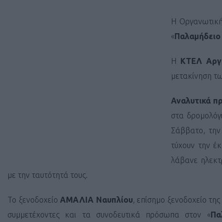
Η Οργανωτική
«
Παλαμήδειο
Η
ΚΤΕΛ Αργ
μετακίνηση τω
Αναλυτικά π
στα δρομολόγ
Σάββατο, την
τύχουν την έ
λάβανε ηλεκτρ
με την ταυτότητά τους.
Το ξενοδοχείο
ΑΜΑΛΙΑ Ναυπλίου
, επίσημο ξενοδοχείο τη
συμμετέχοντες και τα συνοδευτικά πρόσωπα στον «
Πα