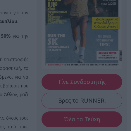
ονιά για τον
υπλίου
.
η
50%
για την
τ’ επιστροφής
αρασκευή, το
όμενοι για να
Γίνε Συνδρομητής
βεβαίωση που
ο Άθλο», μαζί
Βρες το RUNNER!
ια όλους τους
Όλα τα Τεύχη
ας από τους