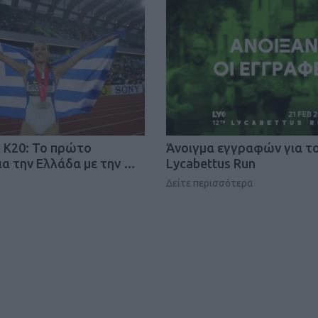
Καφές κα
ΓΕΝΙΚ
 Κ20: Το πρώτο
Άνοιγμα εγγραφών για το
ια την Ελλάδα με την …
Lycabettus Run
Δείτε περισσότερα
New Year Resol
στην κορυφή