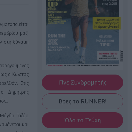
ατοποιείται
οεμβρίου μαζί
υν στη δύναμη
 προηγούμενες
πως ο Κώστας
Γίνε Συνδρομητής
ρελθόν. Στις
 ο Δημήτρης
Βρες το RUNNER!
άδα.
ς Μάγδα Γαζέα
Όλα τα Τεύχη
ναμένεται και