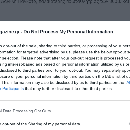
 Δαγκλή Παγκότο, παλαιότερης πρωταθλήτριας των 800μ. και
azine.gr -
Do Not Process My Personal Information
ι τον κόσμο στο
GoogleNews του Runnermagazine
.
to opt-out of the sale, sharing to third parties, or processing of your per
ook
και
Twitter
.
formation for targeted advertising by us, please use the below opt-out s
r selection. Please note that after your opt-out request is processed y
eing interest-based ads based on personal information utilized by us or
disclosed to third parties prior to your opt-out. You may separately opt-
losure of your personal information by third parties on the IAB’s list of
. This information may also be disclosed by us to third parties on the
IA
Participants
that may further disclose it to other third parties.
l Data Processing Opt Outs
o opt-out of the Sharing of my personal data.