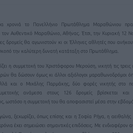
μα χρονιά το Πανελλήνιο Πρωτάθλημα Μαραθώνιου πραγμ
 τον Αυθεντικό Μαραθώνιο, Αθήνας. Έτσι, την Κυριακή 12 Ν
δες δρομείς θα αγωνιστούν κι οι Έλληνες αθλητές που ανήκο
 σκοπό την καλύτερη δυνατή κατάταξη στο Πρωτάθλημα.
ζει η συμμετοχή του Χριστόφορου Μερούση, νικητή τις τρεις
παρών θα δώσουν όμως κι άλλοι αξιόλογοι μαραθωνοδρόμοι ό
λλά και ο Μιχάλης Παρμάκης, δύο φορές νικητής στο πα
μμετοχής ανάμεσα στους 126 δρομείς βρίσκεται και
, ωστόσο η συμμετοχή του θα αποφασιστεί μέσα στην εβδομ
 αγώνα, ξεχωρίζει, όπως επίσης και η Σοφία Ρήγα, η αειθαλή
χρόνια έχει σημειώσει σημαντικές επιδόσεις. Mε ενδιαφέρον α