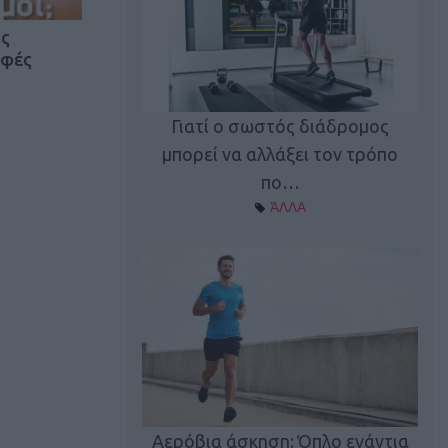
ος
αφές
Γιατί ο σωστός διάδρομος
ι καφεΐνη
Τ
μπορεί να αλλάξει τον τρόπο
Α ΘΕΜΑΤΑ
πο…
ΆΛΛΑ
utions: Η άσκηση
Κα
 για το 2026!
Αερόβια άσκηση: Όπλο ενάντια