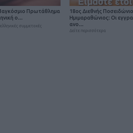
 Παγκόσμιο Πρωτάθλημα
18oς Διεθνής Ποσειδώνι
ληνική ο…
Ημιμαραθώνιος: Οι εγγρ
ανο…
ς ελληνικές συμμετοχές
Δείτε περισσότερα
Καφές κα
ΓΕΝΙΚ
New Year Resol
στην κορυφή