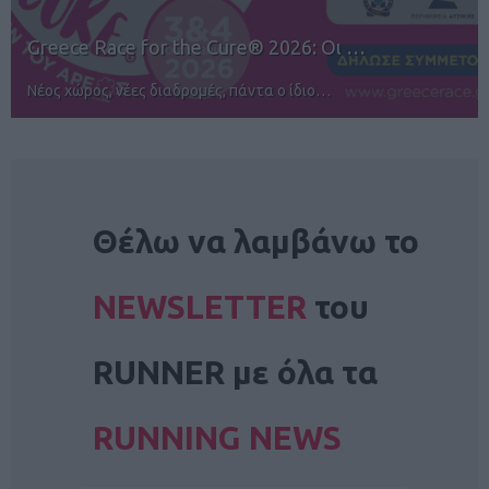
12ος TUI Rhodes Marathon: Άνοιγμα ε…
Αγώνες για όλους στην Ρόδο
NEWSLETTER
Θέλω να λαμβάνω το
NEWSLETTER
του
RUNNER με όλα τα
RUNNING NEWS