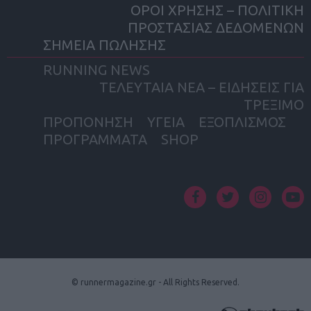
ΟΡΟΙ ΧΡΗΣΗΣ – ΠΟΛΙΤΙΚΗ
ΠΡΟΣΤΑΣΙΑΣ ΔΕΔΟΜΕΝΩΝ
ΣΗΜΕΙΑ ΠΩΛΗΣΗΣ
RUNNING NEWS
ΤΕΛΕΥΤΑΙΑ ΝΕΑ – ΕΙΔΗΣΕΙΣ ΓΙΑ
ΤΡΕΞΙΜΟ
ΠΡΟΠΟΝΗΣΗ
ΥΓΕΙΑ
ΕΞΟΠΛΙΣΜΟΣ
ΠΡΟΓΡΑΜΜΑΤΑ
SHOP
facebook
twitter
instagram
yout
© runnermagazine.gr - All Rights Reserved.