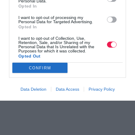
Personal Data.
Opted In
Γίνε Συνδρομητής
I want to opt-out of processing my
Personal Data for Targeted Advertising.
Opted In
Βρες το RUNNER!
I want to opt-out of Collection, Use,
Retention, Sale, and/or Sharing of my
Personal Data that Is Unrelated with the
Purposes for which it was collected.
Όλα τα Τεύχη
Opted Out
CONFIRM
Data Deletion
Data Access
Privacy Policy