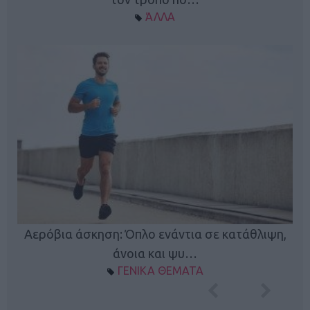
ΆΛΛΑ
Κ
Αερόβια άσκηση: Όπλο ενάντια σε κατάθλιψη,
φή
άνοια και ψυ…
ΓΕΝΙΚΑ ΘΕΜΑΤΑ