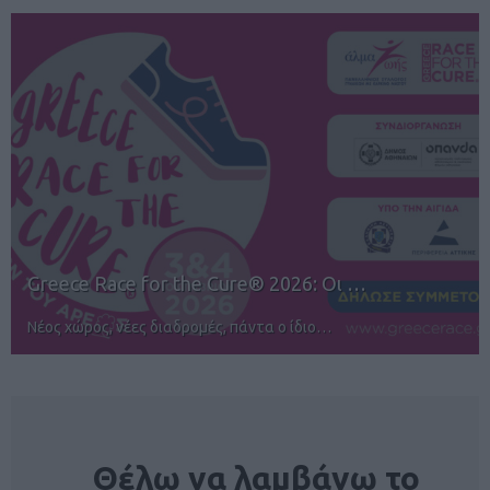
12ος TUI Rhodes Marathon: Άνοιγμα ε…
Αγώνες για όλους στην Ρόδο
NEWSLETTER
Θέλω να λαμβάνω το