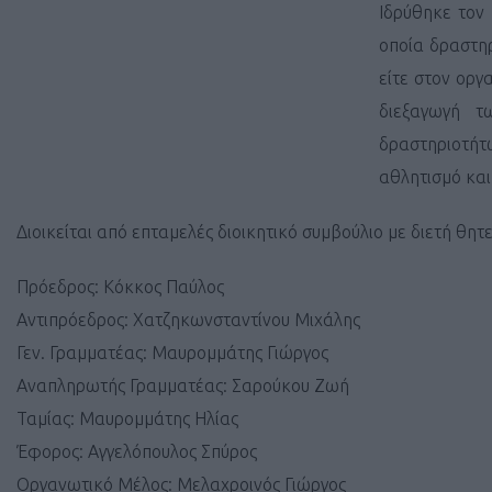
Ιδρύθηκε τον
οποία δραστηρ
είτε στον οργ
διεξαγωγή 
δραστηριοτήτ
αθλητισμό και
Διοικείται από επταμελές διοικητικό συμβούλιο με διετή θητ
Πρόεδρος: Κόκκος Παύλος
Αντιπρόεδρος: Χατζηκωνσταντίνου Μιχάλης
Γεν. Γραμματέας: Μαυρομμάτης Γιώργος
Αναπληρωτής Γραμματέας: Σαρούκου Ζωή
Ταμίας: Μαυρομμάτης Ηλίας
Έφορος: Αγγελόπουλος Σπύρος
Οργανωτικό Μέλος: Μελαχροινός Γιώργος