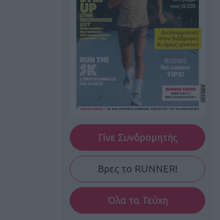
Γίνε Συνδρομητής
Βρες το RUNNER!
Όλα τα Τεύχη