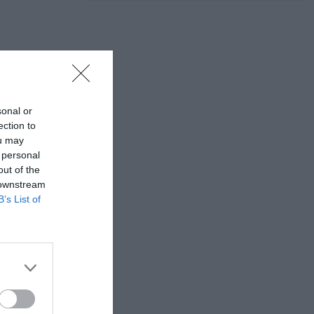
sonal or
ection to
ou may
 personal
out of the
 downstream
B’s List of
 Νάουσα