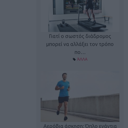
Γιατί ο σωστός διάδρομος
ι καφεΐνη
Τ
μπορεί να αλλάξει τον τρόπο
Α ΘΕΜΑΤΑ
πο…
ΆΛΛΑ
utions: Η άσκηση
Κα
 για το 2026!
Αερόβια άσκηση: Όπλο ενάντια