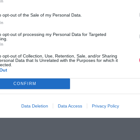
In
νιος: Οι εγγραφές
Βέρμιο Trail
Ο αγώνας πλησιάζει…
o opt-out of the Sale of my Personal Data.
ότερα
In
to opt-out of processing my Personal Data for Targeted
ing.
In
o opt-out of Collection, Use, Retention, Sale, and/or Sharing
ersonal Data that Is Unrelated with the Purposes for which it
lected.
Out
CONFIRM
Data Deletion
Data Access
Privacy Policy