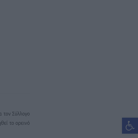
α τον Σύλλογο
Ανοίξτε
θεί το ορεινό