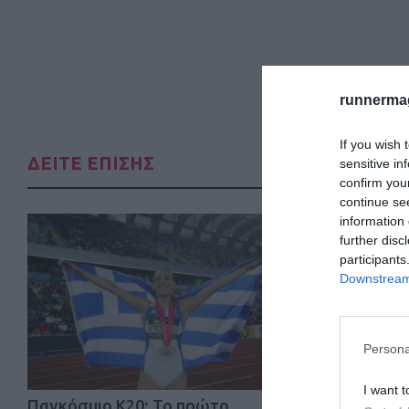
runnermag
If you wish 
ΔΕΙΤΕ ΕΠΙΣΗΣ
sensitive in
confirm you
continue se
information 
further disc
participants
Downstream 
Persona
I want t
Παγκόσμιο Κ20: Το πρώτο
18oς Διεθ