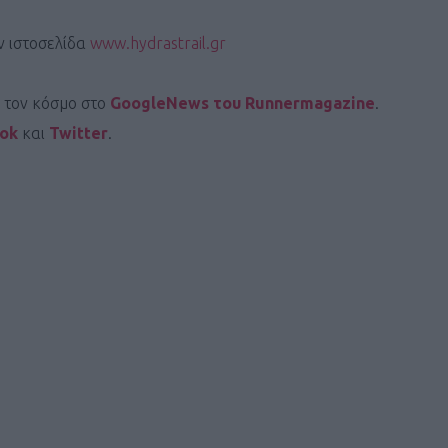
ν ιστοσελίδα
www.hydrastrail.gr
ι τον κόσμο στο
GoogleNews του Runnermagazine
.
ook
και
Twitter
.