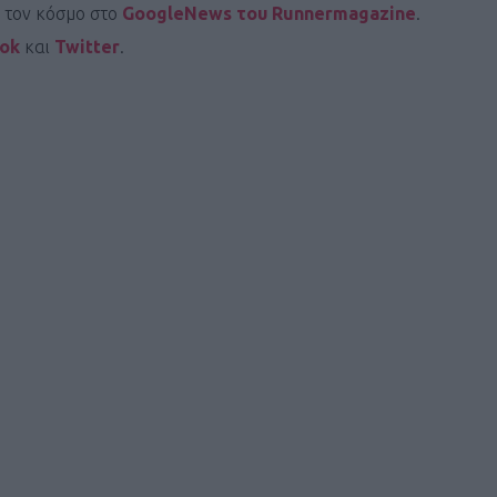
ι τον κόσμο στο
GoogleNews του Runnermagazine
.
ΓΕΝΙΚ
ook
και
Twitter
.