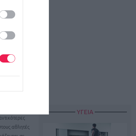
 σημαντικούς
ς που
 ορεινού
ρομικών ειδών
 Πιερίας
και
ό Μεταλλικό
ΥΓΕΙΑ
αντικότερες
στους αθλητές