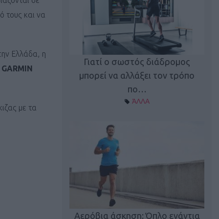
ιάζονται σε
ό τους και να
την Ελλάδα, η
Γιατί ο σωστός διάδρομος
α
GARMIN
ι καφεΐνη
Τ
μπορεί να αλλάξει τον τρόπο
Α ΘΕΜΑΤΑ
πο…
ΆΛΛΑ
κιζας με τα
utions: Η άσκηση
Κα
 για το 2026!
Αερόβια άσκηση: Όπλο ενάντια