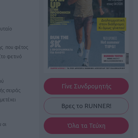
ευταίο
.
ής που φέτος
Στο φετινό
ού
Γίνε Συνδρομητής
ής σειράς
μετέχει
Βρες το RUNNER!
 οι
Όλα τα Τεύχη