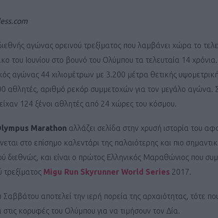
less.com
ιεθνής αγώνας ορεινού τρεξίματος που λαμβάνει χώρα το τελ
ο του Ιουνίου στο βουνό του Ολύμπου τα τελευταία 14 χρόνια
κός αγώνας 44 χιλιομέτρων με 3.200 μέτρα θετικής υψομετρικ
0 αθλητές, αριθμό ρεκόρ συμμετοχών για τον μεγάλο αγώνα. 
ίχαν 124 ξένοι αθλητές από 24 χώρες του κόσμου.
lympus Marathon
αλλάζει σελίδα στην χρυσή ιστορία του αφ
εται στο επίσημο καλεντάρι της παλαιότερης και πιο σημαντικ
 διεθνώς, και είναι ο πρώτος Ελληνικός Μαραθώνιος που συμ
ύ τρεξίματος
Migu Run Skyrunner World Series
2017.
Σαββάτου αποτελεί την ιερή πορεία της αρχαιότητας, τότε που
στις κορυφές του Ολύμπου για να τιμήσουν τον Δία.