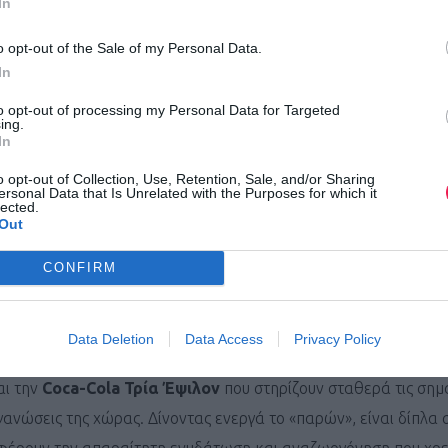
In
o opt-out of the Sale of my Personal Data.
In
ός αγώνας ορεινού τρεξίματος στην Ελλάδα, και ένας από τους
to opt-out of processing my Personal Data for Targeted
χνη μιας πανάρχαιας ιστορίας, αλλά και στους μεγάλους αθλητέ
ing.
In
συμμετέχει φέτος για πρώτη χρονιά στο παγκόσμιο πρωτάθλημα
o opt-out of Collection, Use, Retention, Sale, and/or Sharing
ersonal Data that Is Unrelated with the Purposes for which it
lected.
Out
νδιοργανωτής του αγώνα είναι το εξειδικευμένο κατάστημα δ
CONFIRM
μαζί με την
Olympus Marathon
, την
Περιφερειακή Ενότητα
υ-Ολύμπου
.
Data Deletion
Data Access
Privacy Policy
athon διεξάγεται για 14η χρονιά με Μεγάλο Χορηγό το
Φυσικ
ι την
Coca-Cola Τρία Έψιλον
που στηρίζουν σταθερά τις σημ
γανώσεις της χώρας. Δίνοντας ενεργά το «παρών», είναι δίπλα 