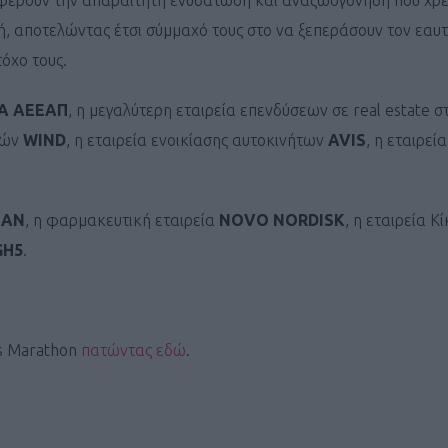
φέρουν την απαραίτητη ενυδάτωση και αναζωογόνηση που χρε
, αποτελώντας έτσι σύμμαχό τους στο να ξεπεράσουν τον εαυτ
τόχο τους.
Α ΑΕΕΑΠ
, η μεγαλύτερη εταιρεία επενδύσεων σε real estate σ
ιών
WIND
, η εταιρεία ενοικίασης αυτοκινήτων
AVIS
, η εταιρεί
Καφές κα
ΓΕΝΙΚ
EAN
, η φαρμακευτική εταιρεία
NOVO NORDISK
, η εταιρεία Κί
GH5
.
us Marathon
πατώντας εδώ
.
New Year Resol
στην κορυφή