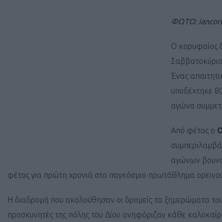
ΦΩΤΟ: iancor
Ο κορυφαίος δ
Σαββατοκύριακ
Ένας απαιτητι
υποδέχτηκε 80
αγώνα συμμετε
Από φέτος ο
O
συμπεριλαμβάν
αγώνων βουνού
φέτος για πρώτη χρονιά στο παγκόσμιο πρωτάθλημα ορεινο
Η διαδρομή που ακολούθησαν οι δρομείς τα ξημερώματα του 
προσκυνητές της πόλης του Δίου ανηφόριζαν κάθε καλοκαίρι 