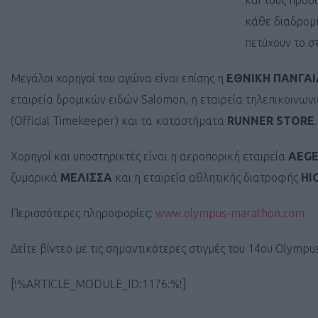
και τους προσ
κάθε διαδρομή
πετύχουν το σ
Μεγάλοι χορηγοί του αγώνα είναι επίσης η
ΕΘΝΙΚΗ ΠΑΝΓΑΙ
εταιρεία δρομικών ειδών Salomon, η εταιρεία τηλεπικοινων
(Official Timekeeper) και τα καταστήματα
RUNNER STORE
.
Χορηγοί και υποστηρικτές είναι η αεροπορική εταιρεία
AEG
ζυμαρικά
ΜΕΛΙΣΣΑ
και η εταιρεία αθλητικής διατροφής
HI
Περισσότερες πληροφορίες:
www.olympus-marathon.com
Δείτε βίντεο με τις σημαντικότερες στιγμές του 14ου Olymp
[!%ARTICLE_MODULE_ID:1176:%!]