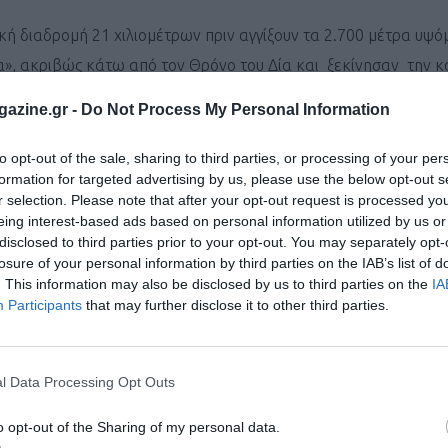
ή διαδρομή 21 χιλιομέτρων πριν αγγίξουν τα 2.700 μέτρα υψό
α», ακριβώς κάτω από τον Θρόνο του Δία και ξεκίνησαν την 
ο φαράγγι του Ενιπέα, για να τερματίσουν μετά από μια συναρ
azine.gr -
Do Not Process My Personal Information
to opt-out of the sale, sharing to third parties, or processing of your per
 για τις γυναίκες όσο και για τους άνδρες.
formation for targeted advertising by us, please use the below opt-out s
r selection. Please note that after your opt-out request is processed y
n ήταν ο
Βάσκος Aritz Egea
με επίδοση 4:24:26 που αποτελεί 
eing interest-based ads based on personal information utilized by us or
ρωτιά δεν αμφισβητήθηκε σε κανένα σημείο από την Κορομηλι
disclosed to third parties prior to your opt-out. You may separately opt-
losure of your personal information by third parties on the IAB’s list of
νιπέα ενώ 1η γυναίκα είναι η Ολλανδέζα
Ragna Debats
που συμ
. This information may also be disclosed by us to third parties on the
IA
σινό ρεκόρ της Αμερικανίδας Stevie Kremer, και τερμάτισε μ
Participants
that may further disclose it to other third parties.
ρακάκος
με χρόνο 4:46:13.
l Data Processing Opt Outs
ιά
με χρόνο 5:46:04.
o opt-out of the Sharing of my personal data.