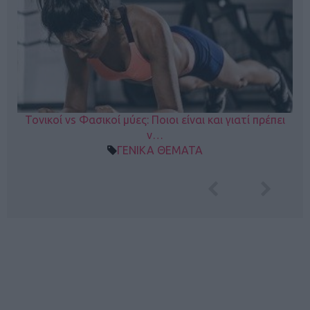
Τονικοί vs Φασικοί μύες: Ποιοι είναι και γιατί πρέπει
ν…
ΓΕΝΙΚΑ ΘΕΜΑΤΑ