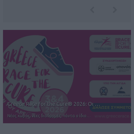
12ος TUI Rhodes Marathon: Άνοιγμα ε…
Αγώνες για όλους στην Ρόδο