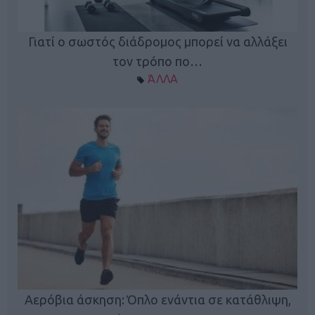
Γιατί ο σωστός διάδρομος μπορεί να αλλάξει
τον τρόπο πο…
ΆΛΛΑ
Κ
Αερόβια άσκηση: Όπλο ενάντια σε κατάθλιψη,
φή