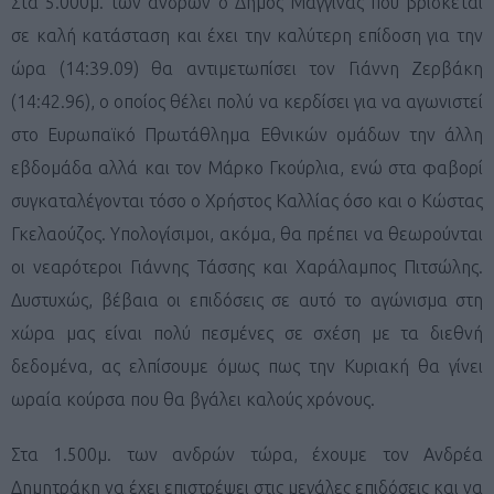
Στα 5.000μ. των ανδρών ο Δήμος Μαγγίνας που βρίσκεται
σε καλή κατάσταση και έχει την καλύτερη επίδοση για την
ώρα (14:39.09) θα αντιμετωπίσει τον Γιάννη Ζερβάκη
(14:42.96), ο οποίος θέλει πολύ να κερδίσει για να αγωνιστεί
στο Ευρωπαϊκό Πρωτάθλημα Εθνικών ομάδων την άλλη
εβδομάδα αλλά και τον Μάρκο Γκούρλια, ενώ στα φαβορί
συγκαταλέγονται τόσο ο Χρήστος Καλλίας όσο και ο Κώστας
Γκελαούζος. Yπολογίσιμοι, ακόμα, θα πρέπει να θεωρούνται
οι νεαρότεροι Γιάννης Τάσσης και Χαράλαμπος Πιτσώλης.
Δυστυχώς, βέβαια οι επιδόσεις σε αυτό το αγώνισμα στη
χώρα μας είναι πολύ πεσμένες σε σχέση με τα διεθνή
δεδομένα, ας ελπίσουμε όμως πως την Κυριακή θα γίνει
ωραία κούρσα που θα βγάλει καλούς χρόνους.
Στα 1.500μ. των ανδρών τώρα, έχουμε τον Ανδρέα
Δημητράκη να έχει επιστρέψει στις μεγάλες επιδόσεις και να