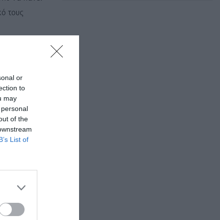
κό τους
sonal or
ection to
ou may
 personal
out of the
 downstream
B’s List of