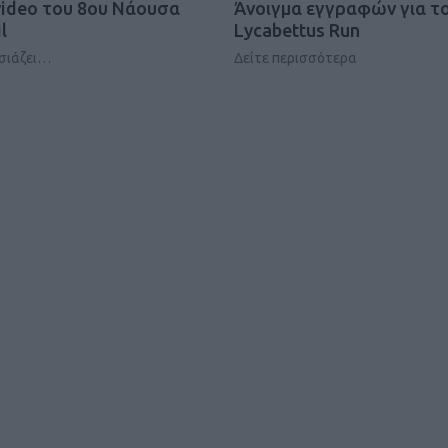
video του 8ου Νάουσα
Άνοιγμα εγγραφών για το
l
Lycabettus Run
σιάζει…
Δείτε περισσότερα
Καφές κα
ΓΕΝΙΚ
New Year Resol
στην κορυφή