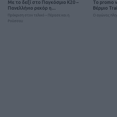
Mε το δεξί στο Παγκόσμιο Κ20 –
Το promo 
Πανελλήνιο ρεκόρ η…
Βέρμιο Trai
Πρόκριση στον τελικό – Πέρασε και η
Ο αγώνας πλη
Ρούσσου