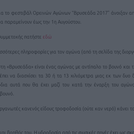
για το φεστιβάλ Ορεινών Αγώνων “Βρυσεάδα 2017” άνοιξαν α
 θα παραμείνουν έως την 1η Αυγούστου.
 συμμετοχής πατήστε
εδώ
σσότερες πληροφορίες για τον αγώνα (από τη σελίδα της διορ
τη «Βρυσεάδα» είναι ένας αγώνας με αντίπαλο το βουνό και τ
πει να διασχίσει τα 30 ή τα 13 χιλιόμετρα μιας εκ των δυο
δια αυτά που θα έχει μαζί του κατά την έναρξη του αγώνα 
βουνό.
ιοργανωτές κανενός είδους τροφοδοσία (ούτε καν νερό) κάνει 
 και βοηθός του. Η υδροδοσία από τις φυσικές πηγές έχει ως σκ