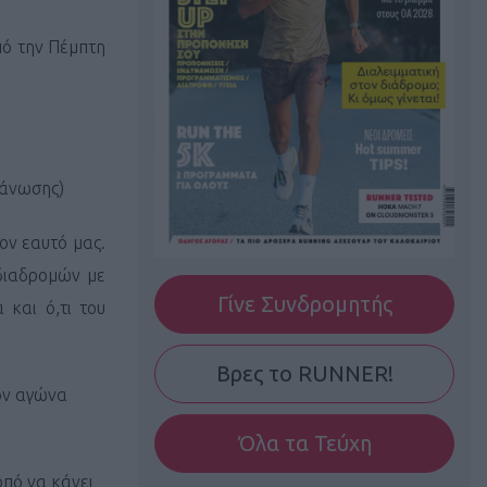
πό την Πέμπτη
γάνωσης)
ον εαυτό μας.
 διαδρομών με
Γίνε Συνδρομητής
και ό,τι του
Βρες το RUNNER!
τον αγώνα
Όλα τα Τεύχη
οπό να κάνει