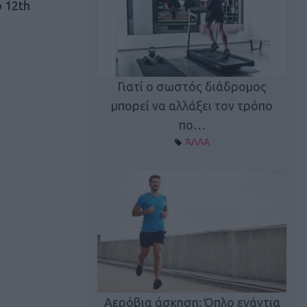
 12th
Γιατί ο σωστός διάδρομος
ι καφεΐνη
Τ
μπορεί να αλλάξει τον τρόπο
Α ΘΕΜΑΤΑ
πο…
ΆΛΛΑ
utions: Η άσκηση
Κα
 για το 2026!
Αερόβια άσκηση: Όπλο ενάντια