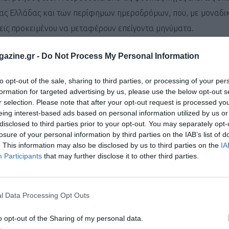
χαίας Ελλάδας και των περίφημων ημεροδρόμων, που, με μοναδι
εις προκειμένου να μεταφέρουν επείγοντα μηνύματα.
azine.gr -
Do Not Process My Personal Information
ι τον κόσμο στο
GoogleNews του Runnermagazine
.
ook
και
Twitter
.
to opt-out of the sale, sharing to third parties, or processing of your per
formation for targeted advertising by us, please use the below opt-out s
r selection. Please note that after your opt-out request is processed y
eing interest-based ads based on personal information utilized by us or
disclosed to third parties prior to your opt-out. You may separately opt-
losure of your personal information by third parties on the IAB’s list of
. This information may also be disclosed by us to third parties on the
IA
Participants
that may further disclose it to other third parties.
l Data Processing Opt Outs
o opt-out of the Sharing of my personal data.