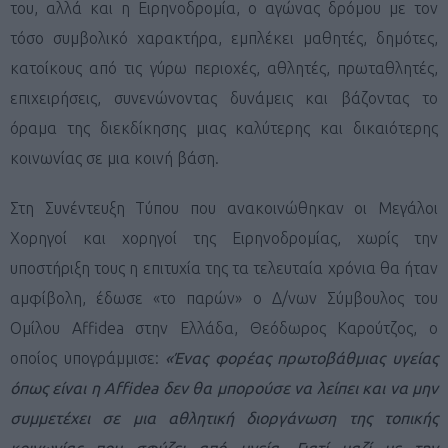
του, αλλά και η Ειρηνοδρομία, ο αγώνας δρόμου με τον
τόσο συμβολικό χαρακτήρα, εμπλέκει μαθητές, δημότες,
κατοίκους από τις γύρω περιοχές, αθλητές, πρωταθλητές,
επιχειρήσεις, συνενώνοντας δυνάμεις και βάζοντας το
όραμα της διεκδίκησης μιας καλύτερης και δικαιότερης
κοινωνίας σε μια κοινή βάση.
Στη Συνέντευξη Τύπου που ανακοινώθηκαν οι Μεγάλοι
Χορηγοί και χορηγοί της Ειρηνοδρομίας, χωρίς την
υποστήριξη τους η επιτυχία της τα τελευταία χρόνια θα ήταν
αμφίβολη, έδωσε «το παρών» ο Δ/νων Σύμβουλος του
Ομίλου Affidea στην Ελλάδα, Θεόδωρος Καρούτζος, ο
οποίος υπογράμμισε:
«Ένας φορέας πρωτοβάθμιας υγείας
όπως είναι η Affidea δεν θα μπορούσε να λείπει και να μην
συμμετέχει σε μια αθλητική διοργάνωση της τοπικής
κοινωνίας που σφύζει από υγεία. Γιατί μαζί με την