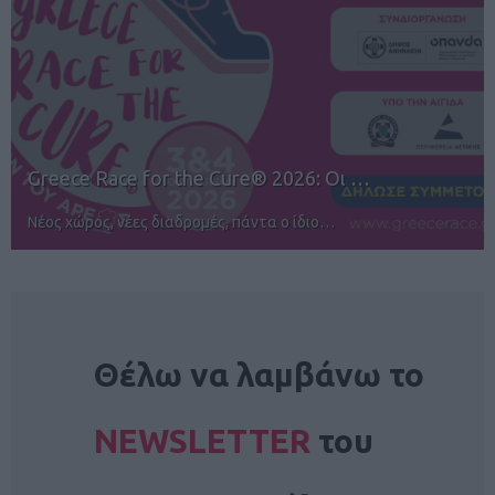
12ος TUI Rhodes Marathon: Άνοιγμα ε…
Αγώνες για όλους στην Ρόδο
NEWSLETTER
Θέλω να λαμβάνω το
NEWSLETTER
του