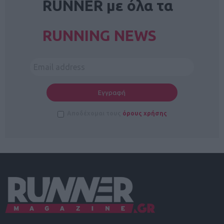
RUNNER με όλα τα
RUNNING NEWS
Αποδέχομαι τους
όρους χρήσης