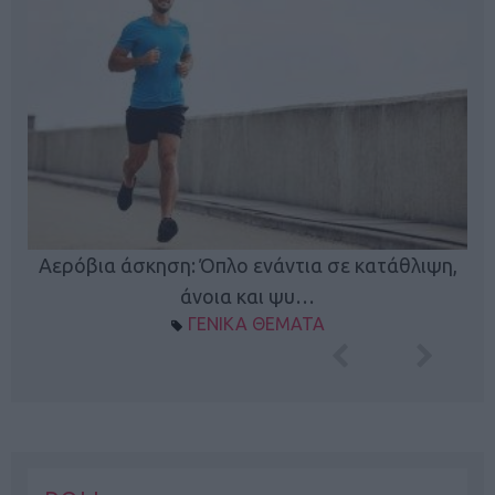
Κ
Αερόβια άσκηση: Όπλο ενάντια σε κατάθλιψη,
φή
άνοια και ψυ…
ΓΕΝΙΚΑ ΘΕΜΑΤΑ