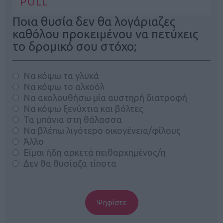
POLL
Ποια θυσία δεν θα λογάριαζες
καθόλου προκειμένου να πετύχεις
το δρομικό σου στόχο;
Να κόψω τα γλυκά
Να κόψω το αλκοόλ
Να ακολουθήσω μία αυστηρή διατροφή
Να κόψω ξενύχτια και βόλτες
Τα μπάνια στη θάλασσα
Να βλέπω λιγότερο οικογένεια/φίλους
Άλλο
Είμαι ήδη αρκετά πειθαρχημένος/η
Δεν θα θυσίαζα τίποτα