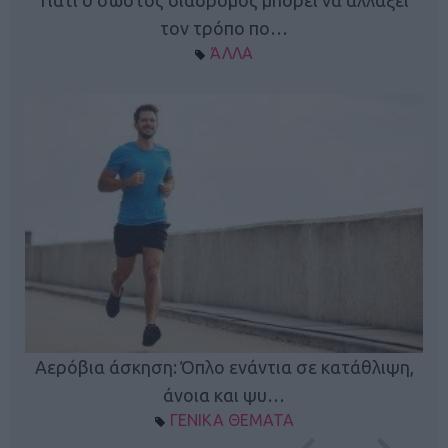
Γιατί ο σωστός διάδρομος μπορεί να αλλάξει
τον τρόπο πο…
ΆΛΛΑ
Κ
Αερόβια άσκηση: Όπλο ενάντια σε κατάθλιψη,
φή
άνοια και ψυ…
ΓΕΝΙΚΑ ΘΕΜΑΤΑ