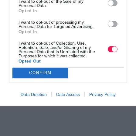
I want to opt-out of the Sale of my
Personal Data.
Opted In
I want to opt-out of processing my
Γίνε Συνδρομητής
Personal Data for Targeted Advertising.
Opted In
I want to opt-out of Collection, Use,
Βρες το RUNNER!
Retention, Sale, and/or Sharing of my
Personal Data that Is Unrelated with the
Purposes for which it was collected.
Opted Out
Όλα τα Τεύχη
CONFIRM
Data Deletion
Data Access
Privacy Policy