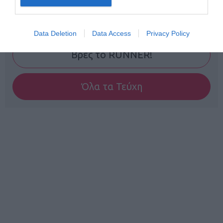
Γίνε Συνδρομητής
Data Deletion
Data Access
Privacy Policy
Βρες το RUNNER!
Όλα τα Τεύχη