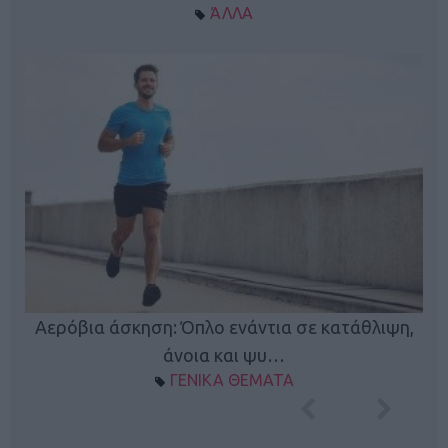
ΆΛΛΑ
Κ
Αερόβια άσκηση: Όπλο ενάντια σε κατάθλιψη,
φή
άνοια και ψυ…
ΓΕΝΙΚΑ ΘΕΜΑΤΑ