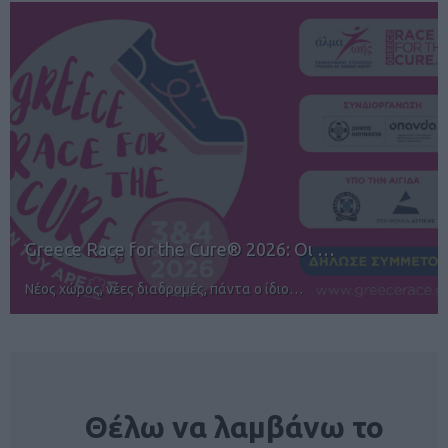
026: Οι …
12ος TUI Rhodes Marathon:
ο ίδιο…
Αγώνες για όλους στην Ρόδο
NEWSLETTER
Θέλω να λαμβάνω το