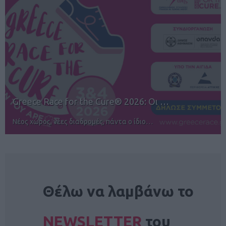
12ος TUI Rhodes Marathon: Άνοιγμα ε…
Αγώνες για όλους στην Ρόδο
NEWSLETTER
Θέλω να λαμβάνω το
NEWSLETTER
του