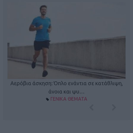
Κ
Αερόβια άσκηση: Όπλο ενάντια σε κατάθλιψη,
φή
άνοια και ψυ…
ΓΕΝΙΚΑ ΘΕΜΑΤΑ