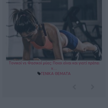
Τονικοί vs Φασικοί μύες: Ποιοι είναι και γιατί πρέπει
ν…
ΓΕΝΙΚΑ ΘΕΜΑΤΑ