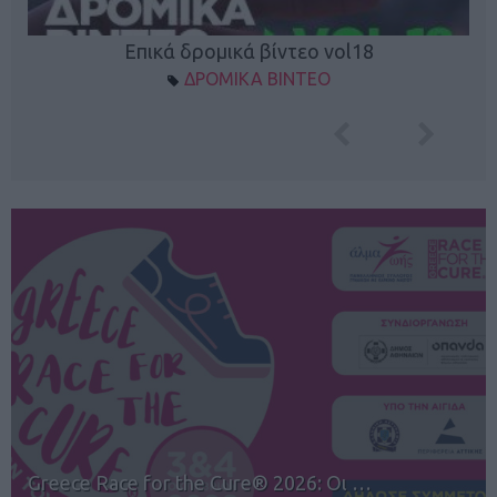
Επικά δρομικά βίντεο vol18
ΔΡΟΜΙΚΑ ΒΙΝΤΕΟ
12ος TUI Rhodes Marathon: Άνοιγμα ε…