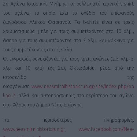
2ο Αγώνα Ιστορικής Μνήμης, το συλλεκτικό τεχνικό t-shirt
του αγώνα, το οποίο έχει το σχέδιο του επιφανούς
ζωγράφου Αλέκου Φασιανού. Τα t-shirts είναι σε τρείς
χρωματισμούς: μπλε για τους συμμετέχοντες στα 10 χλμ.,
άσπρο για τους συμμετέχοντες στα 5 χλμ. και κόκκινο για
τους συμμετέχοντες στα 2,5 χλμ.
Οι εγγραφές συνεχίζονται για τους τρεις αγώνες (2,5 χλμ, 5
χλμ και 10 χλμ) της 2ας Οκτωβρίου, μέσα από την
ιστοσελίδα της
διοργάνωση
www.neasmirnihistoricrun.gr/site/index.php/on
line-2
, αλλά και αυτοπροσώπως στο περίπτερο του αγώνα
στο Άλσος του Δήμου Νέας Σμύρνης.
Για περισσότερες πληροφορίες,
www.neasmirnihistoricrun.gr
,
www.facebook.com/Nea-