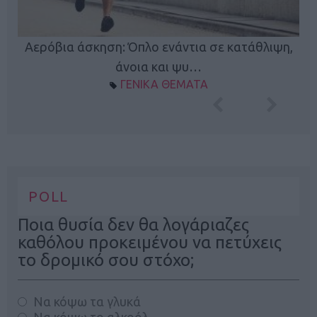
Κ
Αερόβια άσκηση: Όπλο ενάντια σε κατάθλιψη,
φή
άνοια και ψυ…
ΓΕΝΙΚΑ ΘΕΜΑΤΑ
POLL
Ποια θυσία δεν θα λογάριαζες
καθόλου προκειμένου να πετύχεις
το δρομικό σου στόχο;
Να κόψω τα γλυκά
Να κόψω το αλκοόλ