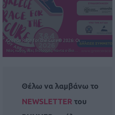
12ος TUI Rhodes Marathon: Άνοιγμα ε…
Αγώνες για όλους στην Ρόδο
NEWSLETTER
Θέλω να λαμβάνω το
NEWSLETTER
του