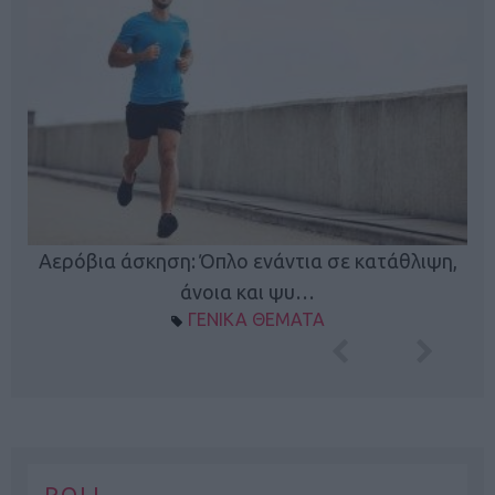
Κ
Αερόβια άσκηση: Όπλο ενάντια σε κατάθλιψη,
φή
άνοια και ψυ…
ΓΕΝΙΚΑ ΘΕΜΑΤΑ
POLL