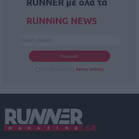
RUNNER με όλα τα
RUNNING NEWS
Αποδέχομαι τους
όρους χρήσης