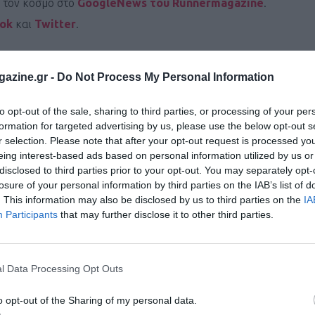
ι τον κόσμο στο
GoogleNews του Runnermagazine
.
ook
και
Twitter
.
azine.gr -
Do Not Process My Personal Information
to opt-out of the sale, sharing to third parties, or processing of your per
formation for targeted advertising by us, please use the below opt-out s
r selection. Please note that after your opt-out request is processed y
eing interest-based ads based on personal information utilized by us or
disclosed to third parties prior to your opt-out. You may separately opt-
losure of your personal information by third parties on the IAB’s list of
. This information may also be disclosed by us to third parties on the
IA
Participants
that may further disclose it to other third parties.
l Data Processing Opt Outs
o opt-out of the Sharing of my personal data.