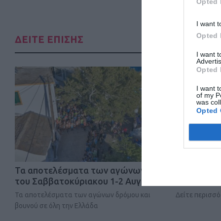
Opted 
I want t
Opted 
ΔΕΙΤΕ ΕΠΙΣΗΣ
I want 
Advertis
Opted 
I want t
of my P
was col
Opted 
Τα αποτελέσματα των αγώνων
Άνοιγμα ε
του Σαββατοκύριακου 1-2 Αυγο…
Lycabettus
Τα αποτελέσματα των αγώνων δρόμου και
Δείτε περισσ
βουνού σε όλη την Ελλάδα