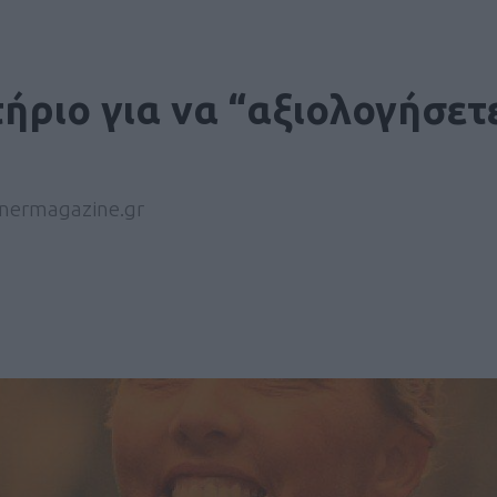
τήριο για να “αξιολογήσετ
nnermagazine.gr