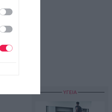
ος
ΥΓΕΙΑ
αφές