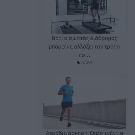
Γιατί ο σωστός διάδρομος
ι καφεΐνη
Τ
μπορεί να αλλάξει τον τρόπο
Α ΘΕΜΑΤΑ
πο…
ΆΛΛΑ
utions: Η άσκηση
Κα
 για το 2026!
Αερόβια άσκηση: Όπλο ενάντια