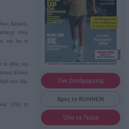
λους δρομείς.
zine.gr όπου
α, και όχι οι
ί το ήθος του
πόσους άλλους
Γίνε Συνδρομητής
ιθμό των χλμ.
Βρες το RUNNER!
λμ.” (3%), το
Όλα τα Τεύχη