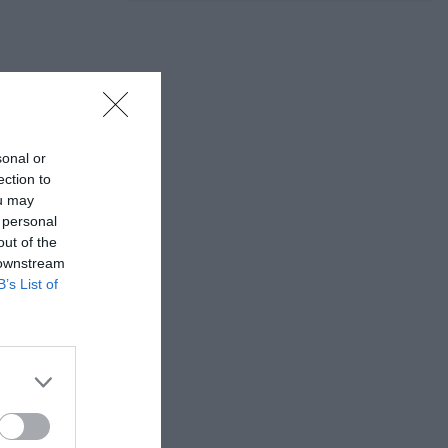
sonal or
ection to
ou may
 personal
out of the
 downstream
B’s List of