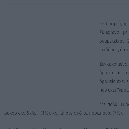
Οι δρομείς φα
Σύμφωνα με τ
συμμετείχαν 
επιδόσεις ή τ
Συγκεκριμένα
δρομέα ως το
δρομείς έχει 
που έχει “γρά
Με πολύ μικρ
ρεκόρ στα 5χλμ.”
(1%)
, και τίποτε από τα παραπάνω
(7%).