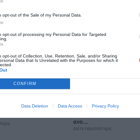
In
o opt-out of the Sale of my Personal Data.
In
to opt-out of processing my Personal Data for Targeted
ing.
In
o opt-out of Collection, Use, Retention, Sale, and/or Sharing
ersonal Data that Is Unrelated with the Purposes for which it
lected.
Out
CONFIRM
Data Deletion
Data Access
Privacy Policy
γγραφών για το 12th
18oς Διεθνής Ποσειδώνι
 Run
Ημιμαραθώνιος: Οι εγγρ
ανο…
ότερα
Δείτε περισσότερα