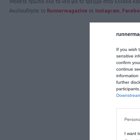
Μάθετε πρώτοι όλα τα νέα για το τρέξιμο στην Ελλάδα κα
Ακολουθήστε το
Runnermagazine
σε
Instagram
,
Faceb
runnermag
If you wish 
sensitive in
confirm you
continue se
information 
further disc
participants
Downstream 
Persona
I want t