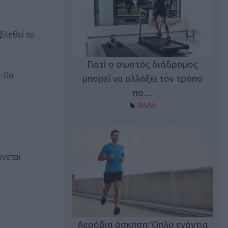
βληθεί το
Γιατί ο σωστός διάδρομος
ε θα
ι καφεΐνη
Τ
μπορεί να αλλάξει τον τρόπο
Α ΘΕΜΑΤΑ
πο…
ΆΛΛΑ
νεται
utions: Η άσκηση
Κα
 για το 2026!
Αερόβια άσκηση: Όπλο ενάντια