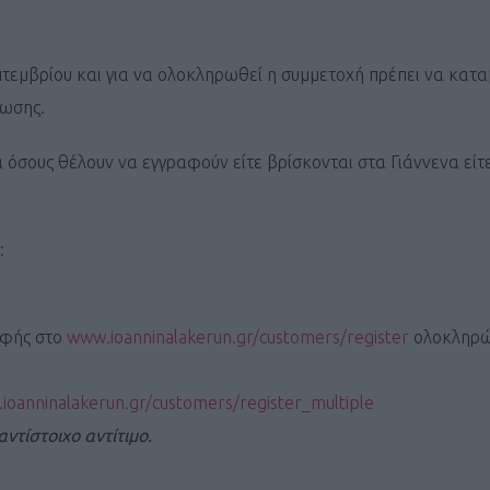
πτεμβρίου και για να ολοκληρωθεί η συμμετοχή πρέπει να κατα
λωσης.
 όσους θέλουν να εγγραφούν είτε βρίσκονται στα Γιάννενα είτ
Καφές κα
ΓΕΝΙΚ
:
αφής στο
www.ioanninalakerun.gr/customers/register
ολοκληρώ
ioanninalakerun.gr/customers/register_multiple
ντίστοιχο αντίτιμο.
New Year Resol
στην κορυφή