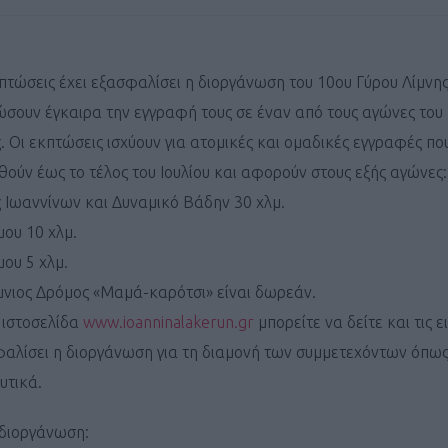
πτώσεις έχει εξασφαλίσει η διοργάνωση του 10ου Γύρου Λίμνη
ώσουν έγκαιρα την εγγραφή τους σε έναν από τους αγώνες του
 Οι εκπτώσεις ισχύουν για ατομικές και ομαδικές εγγραφές πο
ούν έως το τέλος του Ιουλίου και αφορούν στους εξής αγώνες
ς Ιωαννίνων και Δυναμικό Βάδην 30 χλμ.
ου 10 χλμ.
ου 5 χλμ.
νιος Δρόμος «Μαμά-καρότσι» είναι δωρεάν.
 ιστοσελίδα
www.ioanninalakerun.gr
μπορείτε να δείτε και τις ει
φαλίσει η διοργάνωση για τη διαμονή των συμμετεχόντων όπως 
λυτικά.
 διοργάνωση: