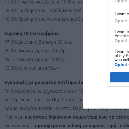
Opted 
17.30: Παραλίμνιος Δρόμος 1000 μ. για ΑμεΑ
18:00: Εκκίνηση του Παραλίμνιου Δρόμου «Μαμά –Καρότσι»
I want t
18:30: Εκκίνηση του Αγώνα Δρόμου 5χλμ.
Opted 
I want 
Κυριακή 18 Σεπτεμβρίου
Advertis
Opted 
07.00: Δυναμικό βάδισμα 30 χλμ.
09.00: Αγώνας Δρόμου 30 χλμ.
I want t
of my P
09.15: Αγώνας Δρόμου 10χλμ.
was col
Opted 
12.30: Απονομή μεταλλίων
Εγγραφές με μειωμένο αντίτιμο έως τέλος Ιουλίου
Τη δυνατότητα να εγγραφούν στον 10ο Γύρο Λίμνης Ιωαννί
30 χλμ. γύρω από την Παμβώτιδα, όσο και στο Δυναμικό Βά
Δρόμο «Μαμά-καρότσι» και στον Παραλίμνιο Δρόμο 1000 μ. 
Μάλιστα,
για όσους δηλώσουν συμμετοχή έως το τέλος
διοργάνωσης,
προσφέρεται ειδική μειωμένη τιμή
, καθ