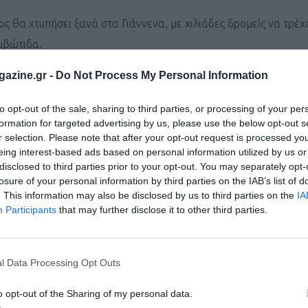
ς θα χτυπήσει ξανά στα Γιάννενα, με χιλιάδες δρομείς να τρέχ
μβώτιδα.
δρομή των 30 χλμ., οι αγώνες 10 και 5 χλμ. με φόντο τη λίμνη
azine.gr -
Do Not Process My Personal Information
, αγώνας δρόμου 1.000 μ. για ΑμεΑ και ένας αγώνας δρόμου γ
to opt-out of the sale, sharing to third parties, or processing of your per
formation for targeted advertising by us, please use the below opt-out s
λά και πολιτιστικές, περιβαλλοντικές και επιστημονικές εκδηλ
r selection. Please note that after your opt-out request is processed y
ης Περιφέρειας Ηπείρου και του Δήμου Ιωαννιτων και με την υ
eing interest-based ads based on personal information utilized by us or
disclosed to third parties prior to your opt-out. You may separately opt-
losure of your personal information by third parties on the IAB’s list of
. This information may also be disclosed by us to third parties on the
IA
Participants
that may further disclose it to other third parties.
α, στις πλατείες και τα σοκάκια του Νησιού
l Data Processing Opt Outs
o opt-out of the Sharing of my personal data.