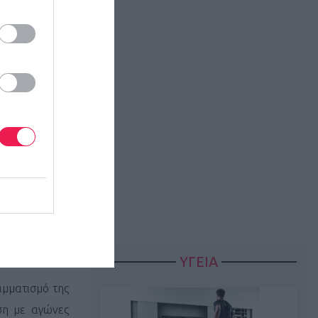
άλο αγώνα των
ον Παραλίμνιο
ΥΓΕΙΑ
αμματισμό της
ση με αγώνες