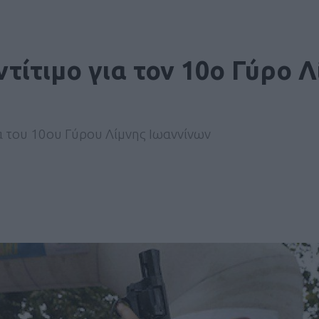
τίτιμο για τον 10ο Γύρο Λ
 του 10ου Γύρου Λίμνης Ιωαννίνων