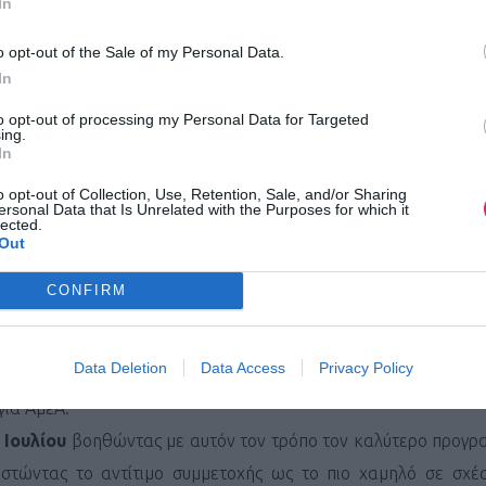
In
o opt-out of the Sale of my Personal Data.
In
to opt-out of processing my Personal Data for Targeted
ing.
In
o opt-out of Collection, Use, Retention, Sale, and/or Sharing
ersonal Data that Is Unrelated with the Purposes for which it
lected.
Out
CONFIRM
νων έχουν πλέον όσοι θέλουν να συμμετέχουν τόσο στον μεγ
Data Deletion
Data Access
Privacy Policy
δισμα 30 χλμ., στους Αγώνες Δρόμου 10 χλμ. και 5 χλμ., στ
για ΑμεΑ.
 Ιουλίου
βοηθώντας με αυτόν τον τρόπο τον καλύτερο προγρ
ιστώντας το αντίτιμο συμμετοχής ως το πιο χαμηλό σε σχέ