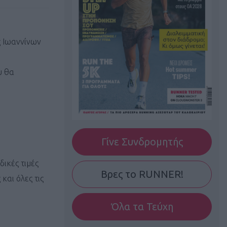
ς Ιωαννίνων
υ θα
:
Γίνε Συνδρομητής
δικές τιμές
Βρες το RUNNER!
και όλες τις
Όλα τα Τεύχη