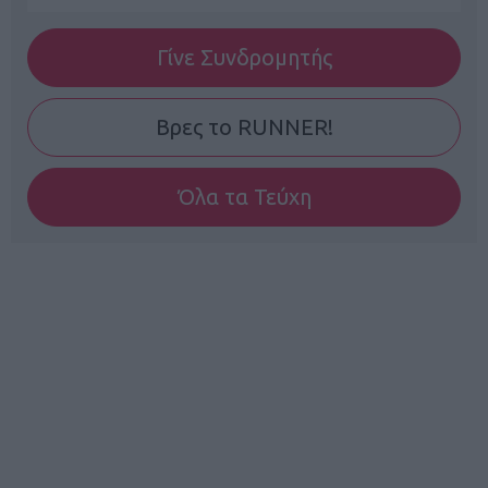
Γίνε Συνδρομητής
Βρες το RUNNER!
Όλα τα Τεύχη