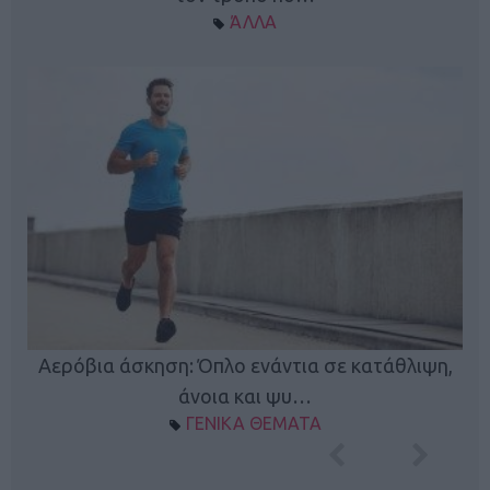
ΆΛΛΑ
Κ
Αερόβια άσκηση: Όπλο ενάντια σε κατάθλιψη,
φή
άνοια και ψυ…
ΓΕΝΙΚΑ ΘΕΜΑΤΑ