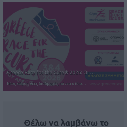
12ος TUI Rhodes Marathon: Άνοιγμα ε…
Αγώνες για όλους στην Ρόδο
NEWSLETTER
Θέλω να λαμβάνω το