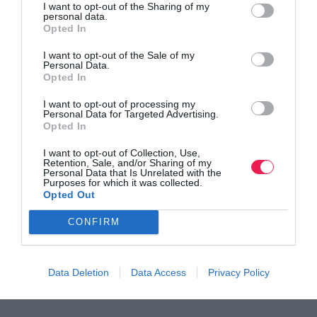
I want to opt-out of the Sharing of my
personal data.
Opted In
I want to opt-out of the Sale of my
Personal Data.
Opted In
Γιώργος Σταμούλης και Ματίνα Νούλα στο
I want to opt-out of processing my
Personal Data for Targeted Advertising.
Ευρωπαϊκό!
Opted In
Στον Μαραθώνιο στις 16 Αυγούστου!
I want to opt-out of Collection, Use,
Retention, Sale, and/or Sharing of my
Personal Data that Is Unrelated with the
Purposes for which it was collected.
Opted Out
CONFIRM
Data Deletion
Data Access
Privacy Policy