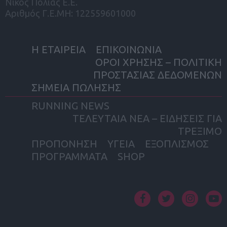
Νίκος Πολιάς Ε.Ε.
Αριθμός Γ.Ε.ΜΗ: 122559601000
Η ΕΤΑΙΡΕΙΑ
ΕΠΙΚΟΙΝΩΝΙΑ
ΟΡΟΙ ΧΡΗΣΗΣ – ΠΟΛΙΤΙΚΗ
ΠΡΟΣΤΑΣΙΑΣ ΔΕΔΟΜΕΝΩΝ
ΣΗΜΕΙΑ ΠΩΛΗΣΗΣ
RUNNING NEWS
ΤΕΛΕΥΤΑΙΑ ΝΕΑ – ΕΙΔΗΣΕΙΣ ΓΙΑ
ΤΡΕΞΙΜΟ
ΠΡΟΠΟΝΗΣΗ
ΥΓΕΙΑ
ΕΞΟΠΛΙΣΜΟΣ
ΠΡΟΓΡΑΜΜΑΤΑ
SHOP
facebook
twitter
instagram
yout