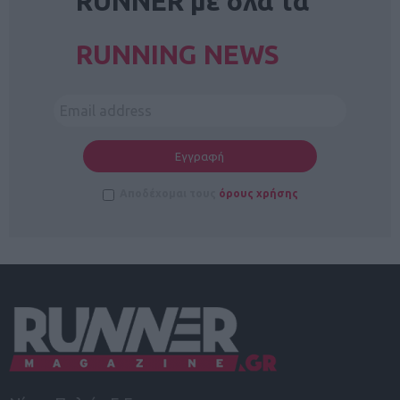
RUNNER με όλα τα
RUNNING NEWS
Αποδέχομαι τους
όρους χρήσης