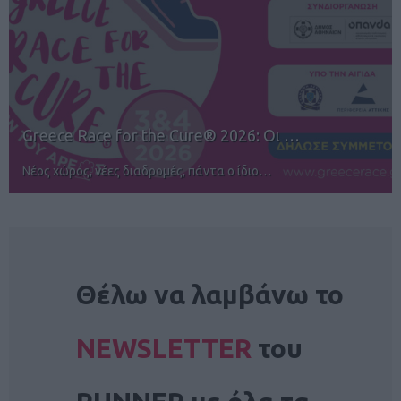
12ος TUI Rhodes Marathon: Άνοιγμα ε…
Αγώνες για όλους στην Ρόδο
NEWSLETTER
Θέλω να λαμβάνω το
NEWSLETTER
του