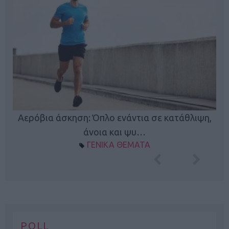
Κ
Αερόβια άσκηση: Όπλο ενάντια σε κατάθλιψη,
φή
άνοια και ψυ…
ΓΕΝΙΚΑ ΘΕΜΑΤΑ
POLL