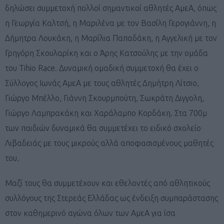
δηλώσει συμμετοχή πολλοί σημαντικοί αθλητές ΑμεΑ, όπως
η Γεωργία Καλτσή, η Μαριλένα με τον Βασίλη Γερογιάννη, η
Δήμητρα Λουκάκη, η Μαρίλια Παπαδάκη, η Αγγελική με τον
Γρηγόρη Σκουλαρίκη και ο Άρης Κατσούλης με την ομάδα
του Tihio Race. Δυναμική ομαδική συμμετοχή θα έχει ο
Σύλλογος Ιωνάς ΑμεΑ με τους αθλητές Δημήτρη Λίτσιο,
Γιώργο Μπέλλο, Γιάννη Σκουρμπούτη, Σωκράτη Διγγολη,
Γιώργο Λαμπρακάκη και Χαράλαμπο Κορδάκη. Στα 700μ
των παιδιών δυναμικά θα συμμετέχει το ειδικό σχολείο
Λιβαδειάς με τους μικρούς αλλά αποφασισμένους μαθητές
του.
Μαζί τους θα συμμετέχουν και εθελοντές από αθλητικούς
συλλόγους της Στερεάς Ελλάδας ως ένδειξη συμπαράστασης
στον καθημερινό αγώνα όλων των ΑμεΑ για ίσα