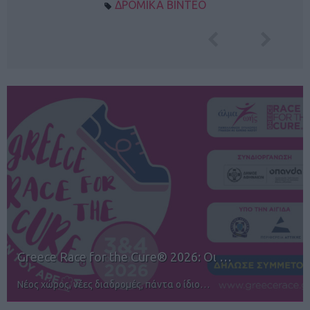
ΔΡΟΜΙΚΑ ΒΙΝΤΕΟ
12ος TUI Rhodes Marathon: Άνοιγμα ε…
Αγώνες για όλους στην Ρόδο