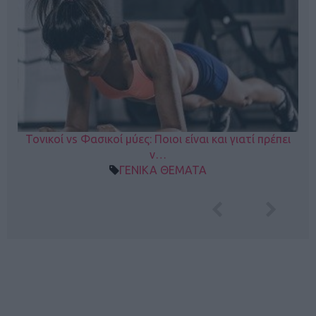
Τονικοί vs Φασικοί μύες: Ποιοι είναι και γιατί πρέπει
ν…
ΓΕΝΙΚΑ ΘΕΜΑΤΑ