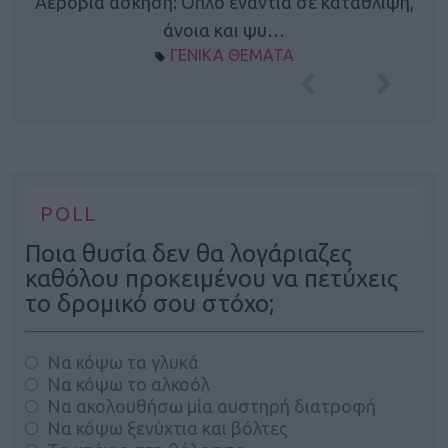
Κ
Αερόβια άσκηση: Όπλο ενάντια σε κατάθλιψη,
φή
άνοια και ψυ…
ΓΕΝΙΚΑ ΘΕΜΑΤΑ
POLL
Ποια θυσία δεν θα λογάριαζες
καθόλου προκειμένου να πετύχεις
το δρομικό σου στόχο;
Να κόψω τα γλυκά
Να κόψω το αλκοόλ
Να ακολουθήσω μία αυστηρή διατροφή
Να κόψω ξενύχτια και βόλτες