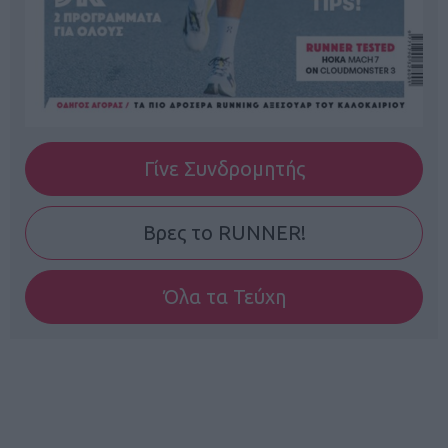
Γίνε Συνδρομητής
Βρες το RUNNER!
Όλα τα Τεύχη