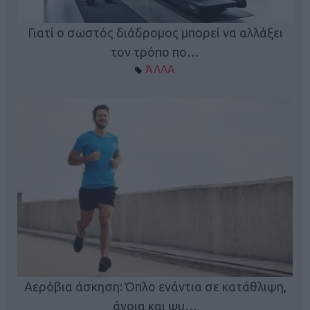
Γιατί ο σωστός διάδρομος μπορεί να αλλάξει
τον τρόπο πο…
ΆΛΛΑ
Κ
Αερόβια άσκηση: Όπλο ενάντια σε κατάθλιψη,
φή
άνοια και ψυ…