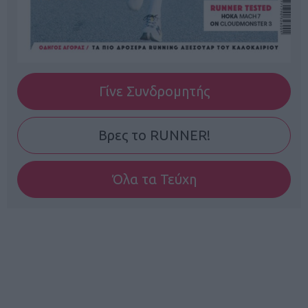
Γίνε Συνδρομητής
Βρες το RUNNER!
Όλα τα Τεύχη