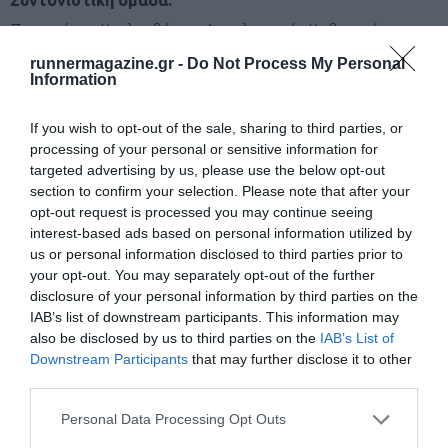
Παναγιώτης Κουλουβάρης, Αναπληρωτής Καθηγητής
Ορθοπαιδικής, Επιστημονικά Υπεύθυνος SE
runnermagazine.gr -
Do Not Process My Personal
Information
Χάρης Τσολάκης, Καθηγητής ΣΕΦΑΑ, Υπεύθυνος αθλητικών
προγραμμάτων SE
If you wish to opt-out of the sale, sharing to third parties, or
processing of your personal or sensitive information for
Παναγιώτης Χαλβατσιώτης, Επίκουρος Καθηγητής
targeted advertising by us, please use the below opt-out
Παθολογίας, Επιστημονικός συνεργάτης SE
section to confirm your selection. Please note that after your
Θεόδωρος Δαβιώτης, Υπεύθυνος προγραμμάτων Μαζικού
opt-out request is processed you may continue seeing
interest-based ads based on personal information utilized by
Αθλητισμού Α&Π
us or personal information disclosed to third parties prior to
your opt-out. You may separately opt-out of the further
disclosure of your personal information by third parties on the
Για να δείτε τη ζωντανή μετάδοση πατήστε εδώ.
IAB’s list of downstream participants. This information may
also be disclosed by us to third parties on the
IAB’s List of
Downstream Participants
that may further disclose it to other
third parties.
Μάθετε πρώτοι όλα τα νέα για το τρέξιμο στην Ελλάδα
και τον κόσμο στο
GoogleNews του Runnermagazine
.
Personal Data Processing Opt Outs