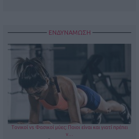
ΕΝΔΥΝΑΜΩΣΗ
Τονικοί vs Φασικοί μύες: Ποιοι είναι και γιατί πρέπει
ν…