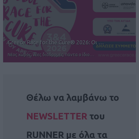
12ος TUI Rhodes Marathon: Άνοιγμα ε…
Αγώνες για όλους στην Ρόδο
NEWSLETTER
Θέλω να λαμβάνω το
NEWSLETTER
του
RUNNER με όλα τα