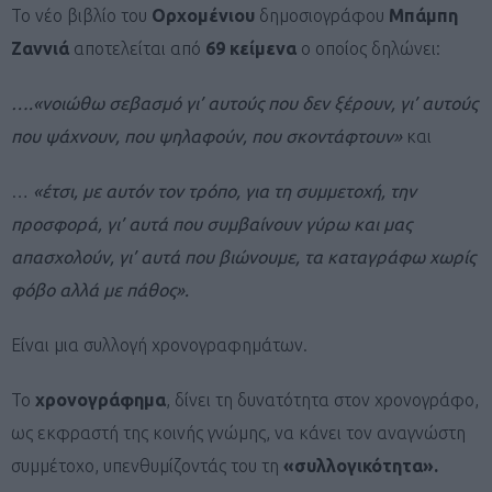
Το νέο βιβλίο του
Ορχομένιου
δημοσιογράφου
Μπάμπη
Ζαννιά
αποτελείται από
69 κείμενα
ο οποίος δηλώνει:
….«νοιώθω σεβασμό γι’ αυτούς που δεν ξέρουν, γι’ αυτούς
που ψάχνουν, που ψηλαφούν, που σκοντάφτουν»
και
…
«έτσι, με αυτόν τον τρόπο, για τη συμμετοχή, την
προσφορά, γι’ αυτά που συμβαίνουν γύρω και μας
απασχολούν, γι’ αυτά που βιώνουμε, τα καταγράφω χωρίς
φόβο αλλά με πάθος».
Είναι μια συλλογή χρονογραφημάτων.
Το
χρονογράφημα
, δίνει τη δυνατότητα στον χρονογράφο,
ως εκφραστή της κοινής γνώμης, να κάνει τον αναγνώστη
συμμέτοχο, υπενθυμίζοντάς του τη
«συλλογικότητα».