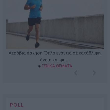
Κ
Αερόβια άσκηση: Όπλο ενάντια σε κατάθλιψη,
φή
άνοια και ψυ…
ΓΕΝΙΚΑ ΘΕΜΑΤΑ
POLL