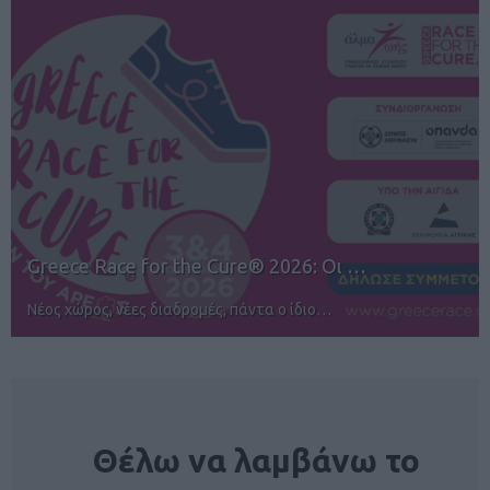
12ος TUI Rhodes Marathon: Άνοιγμα ε…
Αγώνες για όλους στην Ρόδο
NEWSLETTER
Θέλω να λαμβάνω το