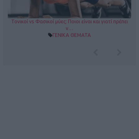
Τονικοί vs Φασικοί μύες: Ποιοι είναι και γιατί πρέπει
ν…
ΓΕΝΙΚΑ ΘΕΜΑΤΑ