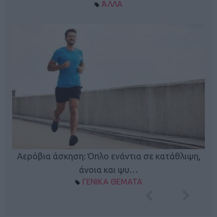
ΆΛΛΑ
Κ
Αερόβια άσκηση: Όπλο ενάντια σε κατάθλιψη,
φή
άνοια και ψυ…
ΓΕΝΙΚΑ ΘΕΜΑΤΑ